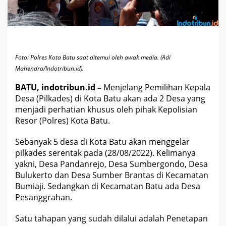
s
t
e
r
k
a
i
t
K
Foto: Polres Kota Batu saat ditemui oleh awak media. (Adi
e
Mahendra/Indotribun.id).
a
m
a
BATU, indotribun.id –
Menjelang Pemilihan Kepala
n
Desa (Pilkades) di Kota Batu akan ada 2 Desa yang
a
n
menjadi perhatian khusus oleh pihak Kepolisian
M
Resor (Polres) Kota Batu.
e
n
j
Sebanyak 5 desa di Kota Batu akan menggelar
e
l
pilkades serentak pada (28/08/2022). Kelimanya
a
yakni, Desa Pandanrejo, Desa Sumbergondo, Desa
n
g
Bulukerto dan Desa Sumber Brantas di Kecamatan
P
i
Bumiaji. Sedangkan di Kecamatan Batu ada Desa
l
Pesanggrahan.
k
a
d
Satu tahapan yang sudah dilalui adalah Penetapan
e