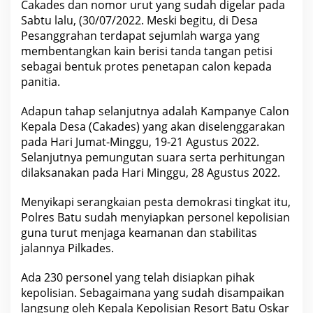
s
Cakades dan nomor urut yang sudah digelar pada
d
Sabtu lalu, (30/07/2022. Meski begitu, di Desa
i
K
Pesanggrahan terdapat sejumlah warga yang
o
membentangkan kain berisi tanda tangan petisi
t
a
sebagai bentuk protes penetapan calon kepada
B
a
panitia.
t
u
Adapun tahap selanjutnya adalah Kampanye Calon
Kepala Desa (Cakades) yang akan diselenggarakan
pada Hari Jumat-Minggu, 19-21 Agustus 2022.
Selanjutnya pemungutan suara serta perhitungan
dilaksanakan pada Hari Minggu, 28 Agustus 2022.
Menyikapi serangkaian pesta demokrasi tingkat itu,
Polres Batu sudah menyiapkan personel kepolisian
guna turut menjaga keamanan dan stabilitas
jalannya Pilkades.
Ada 230 personel yang telah disiapkan pihak
kepolisian. Sebagaimana yang sudah disampaikan
langsung oleh Kepala Kepolisian Resort Batu Oskar