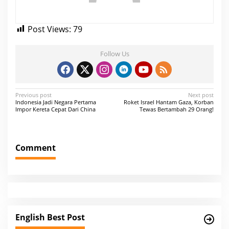
Post Views:
79
Follow Us
P
Previous post
Next post
Indonesia Jadi Negara Pertama
Roket Israel Hantam Gaza, Korban
o
Impor Kereta Cepat Dari China
Tewas Bertambah 29 Orang!
s
t
Comment
n
a
v
i
g
English Best Post
a