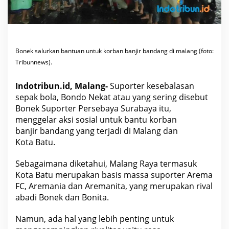
B
a
n
t
u
a
n
u
Bonek salurkan bantuan untuk korban banjir bandang di malang (foto:
n
Tribunnews).
t
u
k
Indotribun.id, Malang-
Suporter kesebalasan
K
o
sepak bola, Bondo Nekat atau yang sering disebut
r
Bonek Suporter Persebaya Surabaya itu,
b
a
menggelar aksi sosial untuk bantu korban
n
B
banjir bandang yang terjadi di Malang dan
a
Kota Batu.
n
j
i
Sebagaimana diketahui, Malang Raya termasuk
r
B
Kota Batu merupakan basis massa suporter Arema
a
FC, Aremania dan Aremanita, yang merupakan rival
n
d
abadi Bonek dan Bonita.
a
n
g
Namun, ada hal yang lebih penting untuk
d