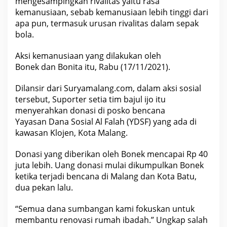
mengesampingkan rivalitas yaitu rasa
i
K
kemanusiaan, sebab kemanusiaan lebih tinggi dari
o
t
apa pun, termasuk urusan rivalitas dalam sepak
a
bola.
S
a
n
Aksi
kemanusiaan
yang dilakukan oleh
g
R
Bonek dan Bonita itu, Rabu (17/11/2021).
i
v
a
Dilansir dari Suryamalang.com, dalam aksi sosial
l
tersebut, Suporter setia tim bajul ijo itu
menyerahkan donasi di posko bencana
Yayasan
Dana
Sosial Al Falah (YDSF) yang ada di
kawasan Klojen, Kota Malang.
Donasi yang diberikan oleh Bonek mencapai Rp 40
juta lebih. Uang donasi mulai dikumpulkan Bonek
ketika terjadi bencana di
Malang
dan Kota Batu,
dua pekan lalu.
“Semua dana sumbangan kami fokuskan untuk
membantu renovasi rumah ibadah.” Ungkap salah