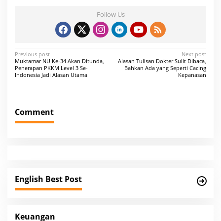
Follow Us
P
Previous post
Next post
Muktamar NU Ke-34 Akan Ditunda,
Alasan Tulisan Dokter Sulit Dibaca,
o
Penerapan PKKM Level 3 Se-
Bahkan Ada yang Seperti Cacing
Indonesia Jadi Alasan Utama
Kepanasan
s
t
n
Comment
a
v
i
g
a
English Best Post
t
i
Keuangan