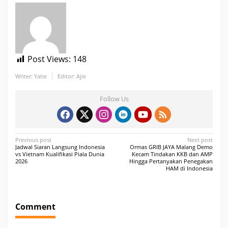
Post Views:
148
Writer: Yatie
Editor: Ajie
Follow Us
P
Previous post
Next post
Jadwal Siaran Langsung Indonesia
Ormas GRIB JAYA Malang Demo
o
vs Vietnam Kualifikasi Piala Dunia
Kecam Tindakan KKB dan AMP
2026
Hingga Pertanyakan Penegakan
s
HAM di Indonesia
t
n
Comment
a