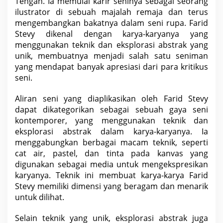
Tengah. Ia memulai
karir
seninya sebagai seorang
r
ilustrator di sebuah majalah remaja dan terus
a
k
mengembangkan bakatnya dalam seni rupa. Farid
d
a
Stevy dikenal dengan karya-karyanya yang
l
menggunakan teknik dan eksplorasi abstrak yang
a
m
unik, membuatnya menjadi salah satu seniman
K
yang mendapat banyak apresiasi dari para kritikus
a
r
seni.
y
a
S
Aliran seni yang diaplikasikan oleh Farid Stevy
e
dapat dikategorikan sebagai sebuah gaya seni
n
i
kontemporer, yang menggunakan teknik dan
eksplorasi abstrak dalam karya-karyanya. Ia
menggabungkan berbagai macam teknik, seperti
cat air, pastel, dan tinta pada kanvas yang
digunakan sebagai media untuk mengekspresikan
karyanya. Teknik ini membuat karya-karya Farid
Stevy memiliki dimensi yang beragam dan menarik
untuk dilihat.
Selain teknik yang unik, eksplorasi abstrak juga