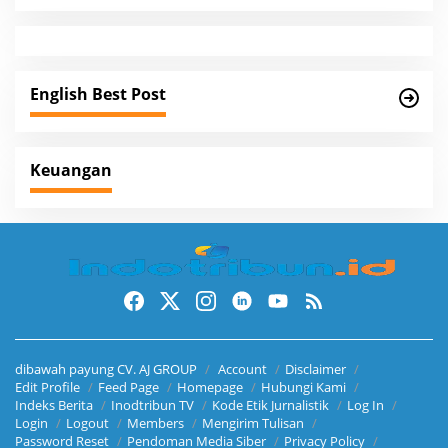
v
i
g
a
English Best Post
t
i
o
Keuangan
n
dibawah payung CV. AJ GROUP
Account
Disclaimer
Edit Profile
Feed Page
Homepage
Hubungi Kami
Indeks Berita
Inodtribun TV
Kode Etik Jurnalistik
Log In
Login
Logout
Members
Mengirim Tulisan
Password Reset
Pendoman Media Siber
Privacy Policy