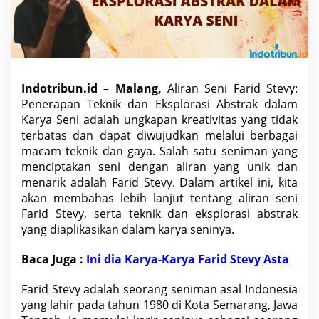
P
e
n
e
r
a
p
a
n
Indotribun.id – Malang,
Aliran Seni Farid Stevy:
T
Penerapan Teknik dan Eksplorasi Abstrak dalam
e
k
Karya Seni adalah ungkapan kreativitas yang tidak
n
terbatas dan dapat diwujudkan melalui berbagai
i
k
macam teknik dan gaya. Salah satu seniman yang
d
menciptakan seni dengan aliran yang unik dan
a
n
menarik adalah Farid Stevy. Dalam artikel ini, kita
E
k
akan membahas lebih lanjut tentang aliran seni
s
Farid Stevy, serta teknik dan eksplorasi abstrak
p
l
yang diaplikasikan dalam karya seninya.
o
r
a
Baca Juga :
Ini dia Karya-Karya Farid Stevy Asta
s
i
A
Farid Stevy adalah seorang seniman asal
Indonesia
b
yang lahir pada tahun
1980 di Kota Semarang, Jawa
s
t