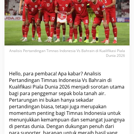
i
m
n
a
s
I
n
d
o
n
e
s
Analisis Pertandingan Timnas Indonesia Vs Bahrain di Kualifikasi Piala
i
Dunia 2026
a
V
s
B
Hello, para pembaca! Apa kabar? Analisis
a
h
Pertandingan Timnas Indonesia Vs Bahrain di
r
Kualifikasi Piala Dunia 2026 menjadi sorotan utama
a
i
bagi para penggemar sepak bola tanah air.
n
d
Pertarungan ini bukan hanya sekadar
i
pertandingan biasa, tetapi juga merupakan
K
u
momentum penting bagi Timnas Indonesia untuk
a
menunjukkan kemampuan dan semangat juangnya
l
i
di
pentas
dunia. Dengan
dukungan
penuh dari
f
para suporter, harapan untuk meraih hasil yang
i