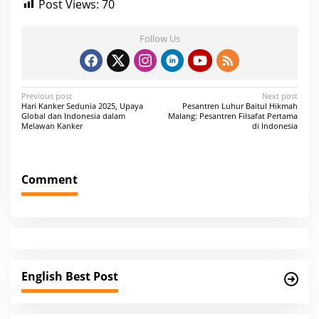
Post Views:
70
Follow Us
P
Previous post
Next post
Hari Kanker Sedunia 2025, Upaya
Pesantren Luhur Baitul Hikmah
o
Global dan Indonesia dalam
Malang: Pesantren Filsafat Pertama
Melawan Kanker
di Indonesia
s
t
n
Comment
a
v
i
g
a
English Best Post
t