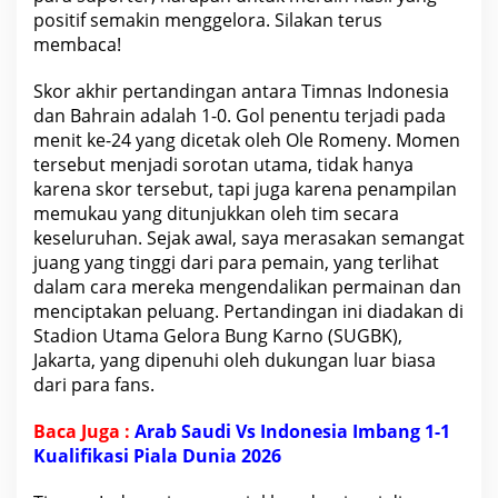
k
positif semakin menggelora. Silakan terus
a
s
membaca!
i
P
i
Skor akhir pertandingan antara Timnas
Indonesia
a
dan Bahrain adalah 1-0. Gol penentu terjadi pada
l
a
menit ke-24 yang dicetak oleh Ole Romeny. Momen
D
tersebut menjadi sorotan utama, tidak hanya
u
n
karena skor tersebut, tapi juga karena penampilan
i
memukau yang ditunjukkan oleh tim secara
a
2
keseluruhan. Sejak awal, saya merasakan semangat
0
2
juang yang tinggi dari para pemain, yang terlihat
6
dalam cara mereka mengendalikan permainan dan
menciptakan peluang. Pertandingan ini diadakan di
Stadion Utama Gelora Bung Karno (SUGBK),
Jakarta, yang dipenuhi oleh dukungan luar biasa
dari para fans.
Baca Juga :
Arab Saudi Vs Indonesia Imbang 1-1
Kualifikasi Piala Dunia 2026