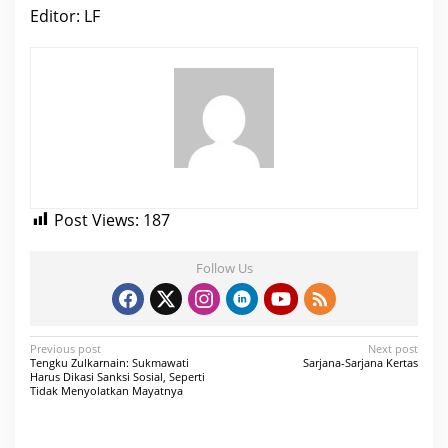
Editor: LF
Post Views:
187
Follow Us
P
Previous post
Next post
Tengku Zulkarnain: Sukmawati
Sarjana-Sarjana Kertas
o
Harus Dikasi Sanksi Sosial, Seperti
Tidak Menyolatkan Mayatnya
s
t