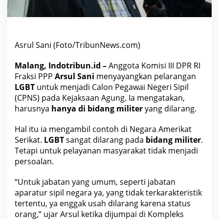
l
a
r
a
n
g
H
Asrul Sani (Foto/TribunNews.com)
a
n
y
Malang, Indotribun.id –
Anggota Komisi III DPR RI
a
Fraksi PPP
Arsul Sani
menyayangkan pelarangan
d
i
LGBT
untuk menjadi Calon Pegawai Negeri Sipil
B
i
(CPNS) pada Kejaksaan Agung. Ia mengatakan,
d
harusnya
hanya di bidang militer
yang dilarang.
a
n
g
Hal itu ia mengambil contoh di Negara Amerikat
M
i
Serikat.
LGBT
sangat dilarang pada
bidang militer
.
l
Tetapi untuk pelayanan masyarakat tidak menjadi
i
t
persoalan.
e
r
“Untuk jabatan yang umum, seperti jabatan
aparatur sipil negara ya, yang tidak terkarakteristik
tertentu, ya enggak usah dilarang karena status
orang,” ujar Arsul ketika dijumpai di Kompleks