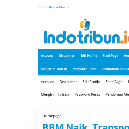
S
k
close
Add a Menu
i
p
t
o
c
o
n
t
e
n
t
Account
Disclaimer
Edit Profile
Feed Page
Ho
Mengirim Tulisan
Password Reset
Pendoman Media 
Account
Disclaimer
Edit Profile
Feed Page
Mengirim Tulisan
Password Reset
Pendoman Med
Homepage
B
B
BBM Naik, Transpo
M
N