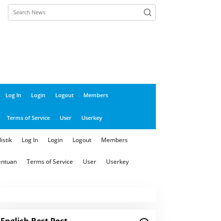
close
Log In
Login
Logout
Members
Terms of Service
User
Userkey
istik
Log In
Login
Logout
Members
entuan
Terms of Service
User
Userkey