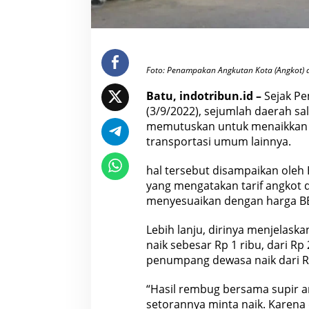
n
y
e
s
u
a
i
Foto: Penampakan Angkutan Kota (Angkot) d
k
a
n
Batu, indotribun.id –
Sejak Pe
T
(3/9/2022), sejumlah daerah sal
a
r
memutuskan untuk menaikkan t
i
transportasi umum lainnya.
f
hal tersebut disampaikan oleh
yang mengatakan tarif angkot d
menyesuaikan dengan harga B
Lebih lanju, dirinya menjelask
naik sebesar Rp 1 ribu, dari Rp
penumpang
dewasa
naik dari R
“Hasil rembug bersama supir an
setorannya minta naik. Karena 