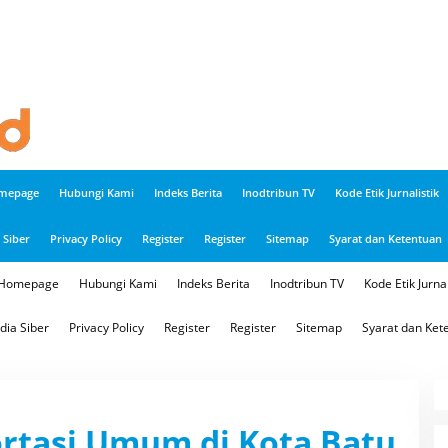
mepage
Hubungi Kami
Indeks Berita
Inodtribun TV
Kode Etik Jurnalistik
Siber
Privacy Policy
Register
Register
Sitemap
Syarat dan Ketentuan
Homepage
Hubungi Kami
Indeks Berita
Inodtribun TV
Kode Etik Jurnal
ia Siber
Privacy Policy
Register
Register
Sitemap
Syarat dan Ket
rtasi Umum di Kota Batu