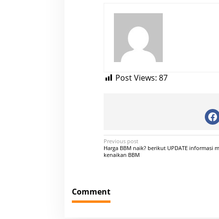
Post Views:
87
P
Previous post
Harga BBM naik? berikut UPDATE informasi 
o
kenaikan BBM
s
t
Comment
n
a