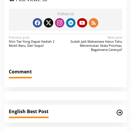
Follow Us
P
Previous post
Next post
Shin Tae Yong Dapat Hadiah 2
Sudah Jadi Mahasiswa Harus Tahu
o
Mobil Baru, Dari Siapa?
Menentukan Skala Prioritas,
Bagaimana Caranya?
s
t
n
Comment
a
v
i
g
a
English Best Post
t
i