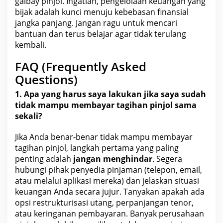
galbay pinjol. Ingatlah, pengelolaan keuangan yang
bijak adalah kunci menuju kebebasan finansial
jangka panjang. Jangan ragu untuk mencari
bantuan dan terus
belajar
agar tidak terulang
kembali.
FAQ (Frequently Asked
Questions)
1. Apa yang harus saya lakukan jika saya sudah
tidak mampu membayar tagihan pinjol sama
sekali?
Jika Anda benar-benar tidak mampu membayar
tagihan pinjol, langkah pertama yang paling
penting adalah
jangan menghindar
. Segera
hubungi pihak penyedia pinjaman (telepon, email,
atau melalui
aplikasi
mereka) dan jelaskan situasi
keuangan Anda secara jujur. Tanyakan apakah ada
opsi
restrukturisasi utang
, perpanjangan tenor,
atau keringanan pembayaran. Banyak perusahaan