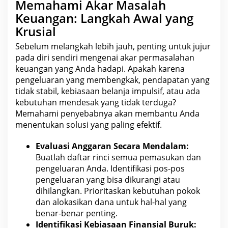
Memahami Akar Masalah
Keuangan: Langkah Awal yang
Krusial
Sebelum melangkah lebih jauh, penting untuk jujur
pada diri sendiri mengenai akar permasalahan
keuangan
yang Anda hadapi. Apakah karena
pengeluaran yang membengkak, pendapatan yang
tidak stabil, kebiasaan belanja impulsif, atau ada
kebutuhan mendesak yang tidak terduga?
Memahami penyebabnya akan membantu Anda
menentukan
solusi
yang paling efektif.
Evaluasi
Anggaran
Secara Mendalam:
Buatlah daftar rinci semua pemasukan dan
pengeluaran Anda. Identifikasi pos-pos
pengeluaran yang bisa dikurangi atau
dihilangkan. Prioritaskan kebutuhan pokok
dan alokasikan
dana
untuk hal-hal yang
benar-benar penting.
Identifikasi Kebiasaan Finansial Buruk: