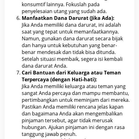
konsumtif lainnya. Fokuslah pada
penyelesaian utang yang sudah ada.
Manfaatkan
Dana Darurat
(Jika Ada):
Jika Anda memiliki dana darurat, ini adalah
saat yang tepat untuk memanfaatkannya.
Namun, gunakan dana darurat secara bijak
dan hanya untuk kebutuhan yang benar-
benar mendesak dan tidak bisa ditunda.
Setelah situasi membaik, segera isi kembali
dana darurat Anda.
Cari Bantuan dari
Keluarga
atau Teman
Terpercaya (dengan Hati-hati):
Jika Anda memiliki keluarga atau teman yang
sangat Anda percaya dan mampu membantu,
pertimbangkan untuk meminjam dari mereka.
Pastikan Anda memiliki rencana jelas kapan
dan bagaimana Anda akan mengembalikan
pinjaman tersebut, agar tidak merusak
hubungan.
Ajukan pinjaman
ini dengan rasa
tanggung jawab penuh.