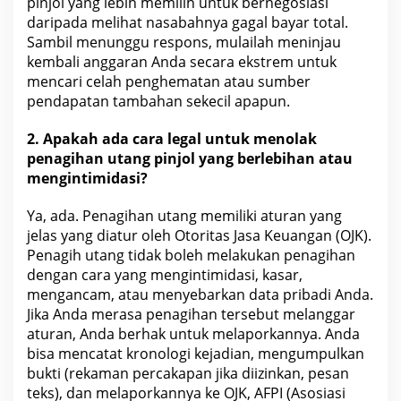
pinjol yang lebih memilih untuk bernegosiasi
daripada melihat nasabahnya
gagal bayar
total.
Sambil menunggu respons, mulailah meninjau
kembali anggaran Anda secara ekstrem untuk
mencari celah penghematan atau sumber
pendapatan tambahan sekecil apapun.
2. Apakah ada cara
legal untuk menolak
penagihan utang pinjol
yang berlebihan atau
mengintimidasi?
Ya, ada. Penagihan utang memiliki aturan yang
jelas yang diatur oleh
Otoritas Jasa Keuangan
(OJK).
Penagih utang tidak boleh melakukan penagihan
dengan cara yang mengintimidasi, kasar,
mengancam, atau menyebarkan data pribadi Anda.
Jika Anda merasa penagihan tersebut melanggar
aturan, Anda berhak untuk melaporkannya. Anda
bisa mencatat kronologi kejadian, mengumpulkan
bukti (rekaman percakapan jika diizinkan, pesan
teks), dan melaporkannya ke OJK, AFPI (Asosiasi