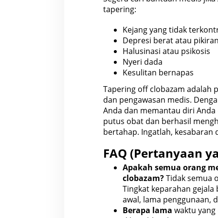
tapering:
Kejang yang tidak terkont
Depresi berat atau pikira
Halusinasi atau psikosis
Nyeri dada
Kesulitan bernapas
Tapering off clobazam adalah
dan pengawasan medis. Dengan
Anda dan memantau diri Anda d
putus obat dan berhasil men
bertahap. Ingatlah, kesabaran 
FAQ (Pertanyaan ya
Apakah semua orang men
clobazam?
Tidak semua o
Tingkat keparahan gejala 
awal, lama penggunaan, d
Berapa lama
waktu yang 