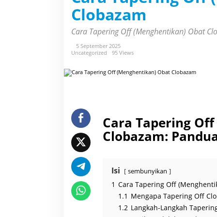
T
Clobazam
a
p
e
Cara Tapering Off (Menghentikan) Obat 
r
i
n
5 September 2025
g
Uncategorized
95 Views
O
f
f
(
M
e
n
g
h
Cara Tapering Of
e
n
Clobazam: Pandu
t
i
k
a
n
)
Isi
sembunyikan
O
b
1
Cara Tapering Off (Menghent
a
t
1.1
Mengapa Tapering Off Cl
C
1.2
Langkah-Langkah Taperin
l
o