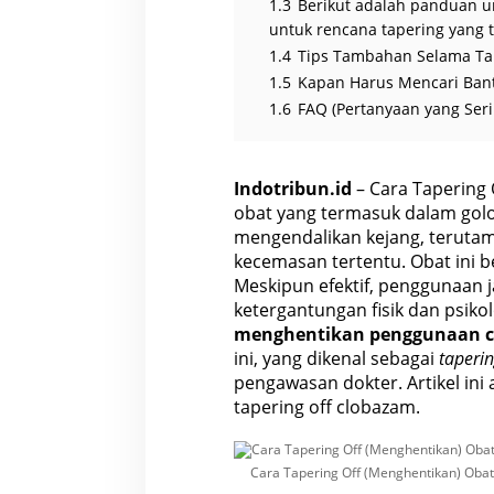
1.3
Berikut adalah panduan u
b
a
untuk rencana tapering yang t
z
1.4
Tips Tambahan Selama Ta
a
m
1.5
Kapan Harus Mencari Ban
1.6
FAQ (Pertanyaan yang Seri
Indotribun.id
– Cara Tapering
obat yang termasuk dalam golo
mengendalikan kejang, terutam
kecemasan tertentu. Obat ini 
Meskipun efektif, penggunaan
ketergantungan fisik dan psikol
menghentikan penggunaan cl
ini, yang dikenal sebagai
taperi
pengawasan dokter. Artikel i
tapering off clobazam.
Cara Tapering Off (Menghentikan) Oba