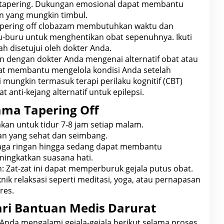
tapering.
Dukungan emosional dapat membantu
n yang mungkin timbul.
pering off clobazam membutuhkan waktu dan
u-buru untuk menghentikan obat sepenuhnya. Ikuti
ah disetujui oleh
dokter
Anda.
an dengan
dokter
Anda mengenai alternatif obat atau
at membantu mengelola kondisi Anda setelah
i mungkin termasuk terapi
perilaku
kognitif (CBT)
 anti-kejang alternatif untuk epilepsi.
ama Tapering Off
kan untuk
tidur 7-8 jam setiap malam
.
an yang sehat dan seimbang
.
ga ringan hingga sedang dapat membantu
ningkatkan
suasana hati.
n: Zat-zat ini dapat memperburuk gejala
putus obat.
knik
relaksasi
seperti meditasi, yoga, atau pernapasan
res.
ri Bantuan Medis Darurat
a Anda mengalami
gejala-gejala berikut selama proses