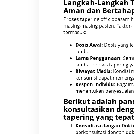
Langkah-Langkah T
Aman dan Bertaha
Proses tapering off clobazam 
masing-masing pasien. Faktor-
termasuk:
Dosis Awal:
Dosis yang le
lambat.
Lama Penggunaan:
Sema
lambat proses tapering y
Riwayat Medis:
Kondisi m
konsumsi dapat memeng
Respon Individu:
Bagaim
menentukan penyesuaian l
Berikut adalah pa
konsultasikan den
tapering yang tepat
Konsultasi dengan Dokt
berkonsultasi dengan dok