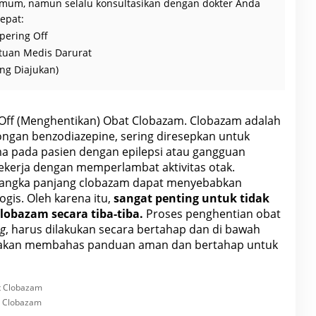
mum, namun selalu konsultasikan dengan dokter Anda
epat:
pering Off
tuan Medis Darurat
ng Diajukan)
 Off (Menghentikan) Obat Clobazam. Clobazam adalah
ngan benzodiazepine, sering diresepkan untuk
a pada pasien dengan epilepsi atau gangguan
bekerja dengan memperlambat aktivitas otak.
 jangka panjang clobazam dapat menyebabkan
ogis. Oleh karena itu,
sangat penting untuk tidak
obazam secara tiba-tiba.
Proses penghentian
obat
ng
, harus dilakukan secara bertahap dan di bawah
ni akan membahas panduan aman dan bertahap untuk
t Clobazam