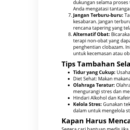
dukungan
selama proses 
Anda mengatasi
tantanga
Jangan Terburu-buru:
Ta
kesabaran. Jangan terbur
rencana tapering yang tel
Alternatif Obat:
Bicarak
terapi non-obat yang dap
penghentian clobazam. In
untuk kecemasan atau obat
Tips Tambahan Sel
Tidur yang Cukup:
Usaha
Diet Sehat: Makan makan
Olahraga Teratur:
Olahra
mengurangi stres dan me
Hindari Alkohol dan Kafei
Kelola Stres:
Gunakan te
dalam untuk mengelola st
Kapan Harus Menca
Segera cari bantuan
medis jik