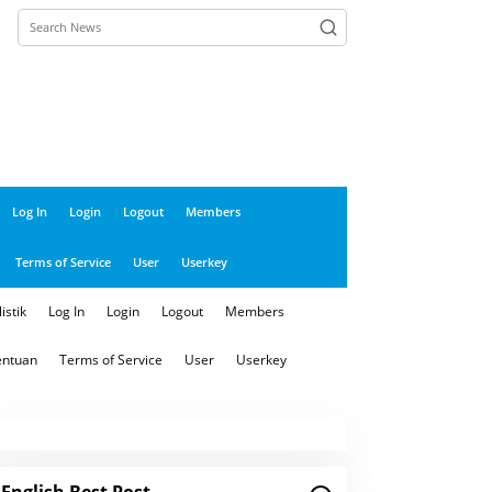
close
Log In
Login
Logout
Members
Terms of Service
User
Userkey
istik
Log In
Login
Logout
Members
entuan
Terms of Service
User
Userkey