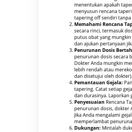
menentukan apakah taperi
menyusun rencana taperi
tapering off sendiri tan
Memahami Rencana Tap
secara rinci, termasuk do
putus obat
yang mungkin 
dan ajukan pertanyaan jika
Penurunan Dosis Bertah
penurunan dosis secara b
Dokter Anda mungkin men
lebih
rendah atau merek
dan disetujui oleh dokter)
Pemantauan Gejala:
Pan
tapering.
Catat setiap gej
dan durasinya. Laporkan g
Penyesuaian
Rencana Ta
penurunan dosis, dokter 
Jika Anda
mengalami gejal
memperlambat penurunan 
Dukungan:
Mintalah duku