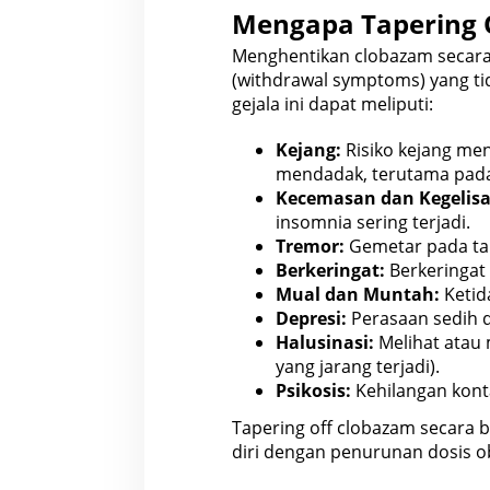
Mengapa Tapering 
Menghentikan clobazam secara 
(withdrawal symptoms) yang t
gejala ini dapat meliputi:
Kejang:
Risiko kejang men
mendadak, terutama pada 
Kecemasan dan Kegelis
insomnia
sering terjadi.
Tremor:
Gemetar pada tan
Berkeringat:
Berkeringat 
Mual dan Muntah:
Ketid
Depresi:
Perasaan sedih d
Halusinasi:
Melihat atau 
yang jarang terjadi).
Psikosis:
Kehilangan konta
Tapering off clobazam secara
diri dengan penurunan dosis o