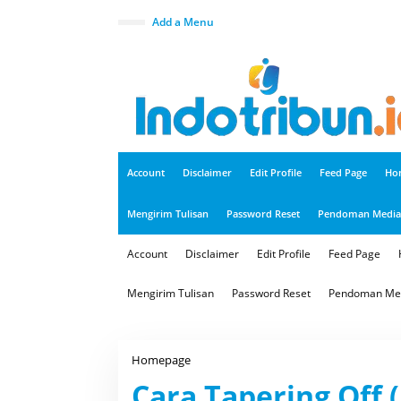
S
k
close
Add a Menu
i
p
t
o
c
o
n
t
e
n
t
Account
Disclaimer
Edit Profile
Feed Page
Ho
Mengirim Tulisan
Password Reset
Pendoman Media 
Account
Disclaimer
Edit Profile
Feed Page
Mengirim Tulisan
Password Reset
Pendoman Med
Homepage
C
a
Cara Tapering Off
r
a