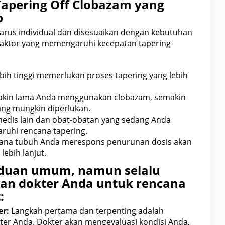
apering Off Clobazam yang
p
harus individual dan disesuaikan dengan kebutuhan
faktor yang memengaruhi kecepatan tapering
bih tinggi memerlukan proses tapering yang lebih
kin lama Anda menggunakan clobazam, semakin
ang mungkin diperlukan.
edis lain dan obat-obatan yang sedang Anda
aruhi
rencana tapering.
ana
tubuh Anda merespons penurunan
dosis akan
ebih lanjut.
nduan umum, namun selalu
gan dokter Anda untuk rencana
:
er:
Langkah pertama dan terpenting adalah
ter Anda. Dokter akan mengevaluasi kondisi Anda,