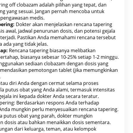
ng off clobazam adalah pilihan yang tepat, dan
ng yang sesuai. Jangan pernah mencoba untuk
pa pengawasan medis.
ering:
Dokter akan menjelaskan rencana tapering
sis awal, jadwal penurunan dosis, dan potensi
gejala
terjadi. Pastikan Anda memahami rencana tersebut
 ada yang tidak jelas.
ap:
Rencana tapering biasanya melibatkan
ertahap, biasanya sebesar 10-25% setiap 1-2 minggu.
ggunakan sediaan clobazam dengan dosis yang
omendasikan pemotongan
tablet (jika memungkinkan
.
tau diri Anda dengan cermat selama proses
ala putus obat yang Anda alami
, termasuk intensitas
ejala ini kepada
dokter
Anda secara teratur.
pering: Berdasarkan respons
Anda terhadap
Anda mungkin perlu menyesuaikan rencana tapering.
a putus obat
yang parah, dokter mungkin
dosis atau bahkan menaikkan dosis sementara.
ngan dari keluarga, teman, atau
kelompok