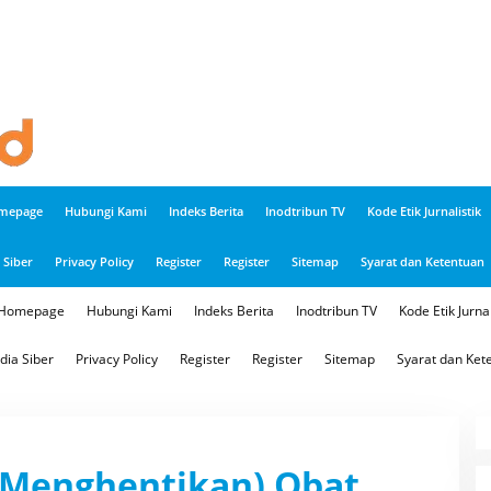
mepage
Hubungi Kami
Indeks Berita
Inodtribun TV
Kode Etik Jurnalistik
Siber
Privacy Policy
Register
Register
Sitemap
Syarat dan Ketentuan
Homepage
Hubungi Kami
Indeks Berita
Inodtribun TV
Kode Etik Jurnal
ia Siber
Privacy Policy
Register
Register
Sitemap
Syarat dan Ket
 (Menghentikan) Obat