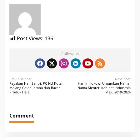
Post Views:
136
Follow Us
P
Previous post
Next post
Rayakan Hari Santri, PC NU Kota
Hari Ini Jokowi Umumkan Nama-
o
Malang Gelar Lomba dan Bazar
Nama Menteri Kabinet Indonesia
Produk Halal
Maju 2019-2024
s
t
n
Comment
a
v