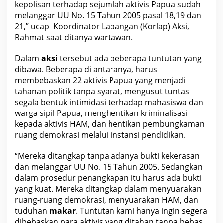
kepolisan terhadap sejumlah aktivis Papua sudah
a
M
melanggar UU No. 15 Tahun 2005 pasal 18,19 dan
a
l
21,” ucap Koordinator Lapangan (Korlap) Aksi,
a
Rahmat saat ditanya wartawan.
n
g
Dalam
aksi
tersebut ada beberapa tuntutan yang
dibawa. Beberapa di antaranya, harus
membebaskan 22 aktivis Papua yang menjadi
tahanan
politik
tanpa syarat, mengusut tuntas
segala bentuk intimidasi terhadap mahasiswa dan
warga sipil Papua, menghentikan kriminalisasi
kepada aktivis HAM, dan hentikan pembungkaman
ruang demokrasi melalui instansi pendidikan.
“Mereka ditangkap tanpa adanya bukti kekerasan
dan melanggar UU No. 15 Tahun 2005. Sedangkan
dalam
prosedur
penangkapan itu harus ada bukti
yang kuat. Mereka ditangkap dalam menyuarakan
ruang-ruang demokrasi, menyuarakan HAM, dan
tuduhan
makar
. Tuntutan kami hanya ingin segera
dibebaskan para aktivis yang ditahan tanpa bebas