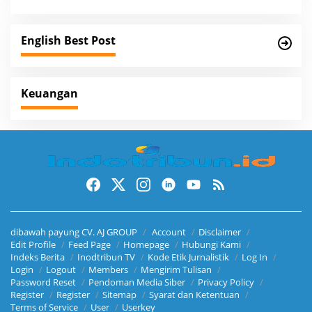
i
g
a
English Best Post
t
i
Keuangan
o
n
dibawah payung CV. AJ GROUP
Account
Disclaimer
Edit Profile
Feed Page
Homepage
Hubungi Kami
Indeks Berita
Inodtribun TV
Kode Etik Jurnalistik
Log In
Login
Logout
Members
Mengirim Tulisan
Password Reset
Pendoman Media Siber
Privacy Policy
Register
Register
Sitemap
Syarat dan Ketentuan
Terms of Service
User
Userkey