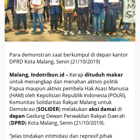
k
u
k
a
n
A
k
s
i
D
a
m
Para demonstran saat berkumpul di depan kantor
a
i
DPRD Kota Malang, Senin (21/10/2019)
D
e
p
Malang, Indotribun.id –
Kerap
dituduh makar
a
untuk menangkap dan menahan aktivis politik
n
K
Papua maupun aktivis pembela Hak Asasi Manusia
a
n
(HAM) oleh Kepolisian Republik Indonesia (POLRI),
t
Komunitas Solidaritas Rakyat Malang untuk
o
r
Demokrasi (
SOLIDER
) melakukan
aksi damai
di
D
depan
Gedung Dewan Perwakilan Rakyat Daerah
P
R
(
DPRD
) Kota Malang, Senin (21/10/2019).
D
K
o
“Jelas tindakan intimidasi dan represif pihak
t