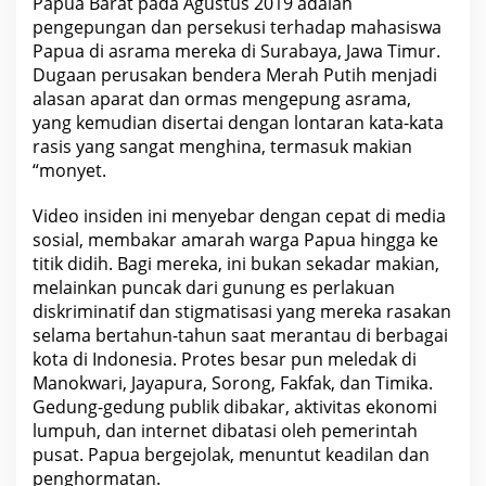
Papua Barat pada Agustus 2019 adalah
pengepungan dan persekusi terhadap mahasiswa
Papua di asrama mereka di Surabaya,
Jawa Timur
.
Dugaan perusakan
bendera Merah Putih
menjadi
alasan aparat dan ormas mengepung asrama,
yang kemudian disertai dengan lontaran kata-kata
rasis yang sangat menghina, termasuk makian
“monyet.
Video insiden ini menyebar dengan cepat di media
sosial, membakar amarah warga Papua hingga ke
titik didih. Bagi mereka, ini bukan sekadar makian,
melainkan puncak dari gunung es perlakuan
diskriminatif dan stigmatisasi yang mereka rasakan
selama bertahun-tahun saat merantau di berbagai
kota di
Indonesia
. Protes besar pun meledak di
Manokwari, Jayapura, Sorong, Fakfak, dan Timika.
Gedung-gedung publik dibakar, aktivitas
ekonomi
lumpuh, dan internet dibatasi oleh pemerintah
pusat. Papua bergejolak, menuntut keadilan dan
penghormatan.