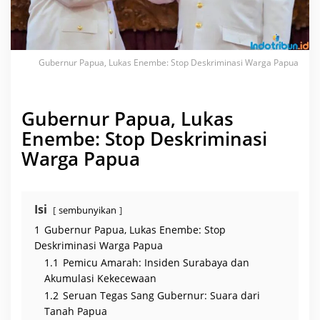
e
:
S
t
o
p
D
Gubernur Papua, Lukas Enembe: Stop Deskriminasi Warga Papua
e
s
k
r
i
Gubernur Papua, Lukas
m
i
Enembe: Stop Deskriminasi
n
a
Warga Papua
s
i
W
a
r
Isi
sembunyikan
g
a
1
Gubernur Papua, Lukas Enembe: Stop
P
a
Deskriminasi Warga Papua
p
u
1.1
Pemicu Amarah: Insiden Surabaya dan
a
Akumulasi Kekecewaan
1.2
Seruan Tegas Sang Gubernur: Suara dari
Tanah Papua