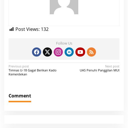
Post Views:
132
Follow Us
P
Previous post
Next post
Timnas U-18 Gagal Berikan Kado
UAS Penuhi Panggilan MUI
o
Kemerdekan
s
t
Comment
n
a
v
i