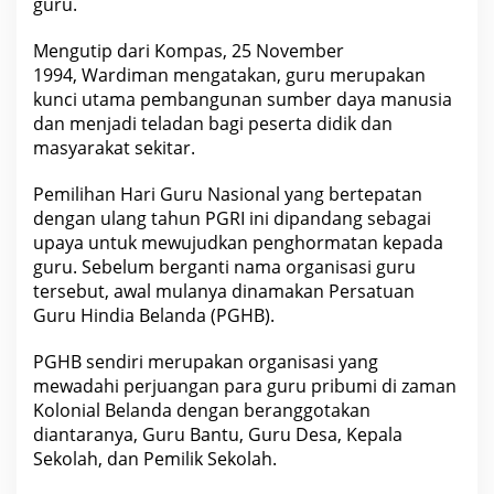
n
guru.
n
y
a
Mengutip dari Kompas, 25 November
H
1994, Wardiman mengatakan, guru merupakan
G
N
kunci utama pembangunan sumber daya
manusia
dan menjadi teladan bagi peserta didik dan
masyarakat sekitar.
Pemilihan Hari Guru
Nasional
yang bertepatan
dengan ulang tahun PGRI ini dipandang sebagai
upaya untuk mewujudkan penghormatan kepada
guru. Sebelum berganti nama organisasi guru
tersebut, awal mulanya dinamakan Persatuan
Guru Hindia Belanda (PGHB).
PGHB sendiri merupakan organisasi yang
mewadahi perjuangan para guru pribumi di zaman
Kolonial Belanda dengan beranggotakan
diantaranya, Guru Bantu, Guru Desa, Kepala
Sekolah
, dan Pemilik Sekolah.