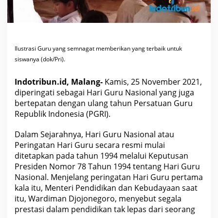
a
r
a
h
T
e
r
b
Ilustrasi Guru yang semnagat memberikan yang terbaik untuk
e
siswanya (dok/Pri).
n
t
u
Indotribun.id, Malang-
Kamis, 25 November 2021,
k
n
diperingati sebagai Hari Guru Nasional yang juga
y
bertepatan dengan ulang tahun Persatuan Guru
a
P
Republik Indonesia (PGRI).
G
R
I
Dalam Sejarahnya, Hari Guru Nasional atau
d
a
Peringatan Hari Guru secara resmi mulai
n
ditetapkan pada tahun 1994 melalui Keputusan
d
i
Presiden Nomor 78 Tahun 1994 tentang Hari Guru
t
Nasional. Menjelang peringatan Hari Guru pertama
e
t
kala itu, Menteri Pendidikan dan Kebudayaan saat
a
itu, Wardiman Djojonegoro, menyebut segala
p
k
prestasi dalam pendidikan tak lepas dari seorang
a