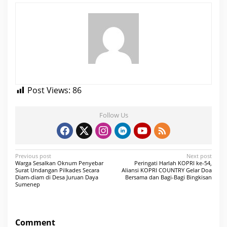
Post Views:
86
Follow Us
P
Previous post
Next post
Warga Sesalkan Oknum Penyebar
Peringati Harlah KOPRI ke-54,
o
Surat Undangan Pilkades Secara
Aliansi KOPRI COUNTRY Gelar Doa
Diam-diam di Desa Juruan Daya
Bersama dan Bagi-Bagi Bingkisan
s
Sumenep
t
n
Comment