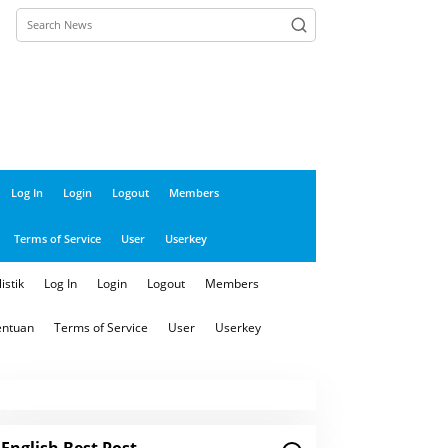
close
Log In
Login
Logout
Members
Terms of Service
User
Userkey
istik
Log In
Login
Logout
Members
entuan
Terms of Service
User
Userkey