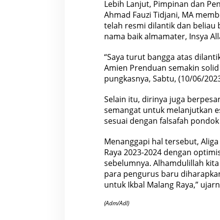
Lebih Lanjut, Pimpinan dan Pe
Ahmad Fauzi Tidjani, MA memb
telah resmi dilantik dan belia
nama baik almamater, Insya A
“Saya turut bangga atas dilant
Amien Prenduan semakin solid 
pungkasnya, Sabtu, (10/06/2023
Selain itu, dirinya juga berpe
semangat untuk melanjutkan e
sesuai dengan falsafah pondok
Menanggapi hal tersebut, Alig
Raya 2023-2024 dengan optimis
sebelumnya. Alhamdulillah kita 
para pengurus baru diharapka
untuk Ikbal
Malang
Raya,” ujarn
(Adm/Adl)