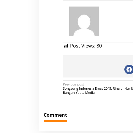
Post Views:
80
P
Previous post
Songsong Indonesia Emas 2045, Rinaldi Nur I
o
Bangun Youtz Media
s
t
Comment
n
a