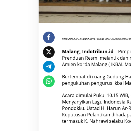
D
i
l
a
n
t
i
k
,
Pengurus IKBAL Malang Raya Periode 2023-2024n (Foto: Ma
S
i
a
Malang, Indotribun.id –
Pimpi
p
J
Prenduan Resmi melantik dan 
i
Amien korda Malang ( IKBAL Mal
h
a
d
Bertempat di ruang Gedung Haji,
F
i
pengukuhan pengurus Ikbal
Ma
s
a
b
Acara dimulai Pukul 10.15 WIB,
i
l
Menyanyikan Lagu
Indonesia
Ra
i
Pondokku. Ustad H. Harun Ar-R
l
l
Keputusan Pelantikan dihadap
a
termasuk K. Nahrawi selaku Koo
h