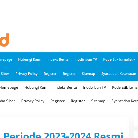
mepage
Hubungi Kami
Indeks Berita
Inodtribun TV
Kode Etik Jurnalistik
Siber
Privacy Policy
Register
Register
Sitemap
Syarat dan Ketentuan
Homepage
Hubungi Kami
Indeks Berita
Inodtribun TV
Kode Etik Jurnal
ia Siber
Privacy Policy
Register
Register
Sitemap
Syarat dan Ket
 Periode 2023-2024 Resmi