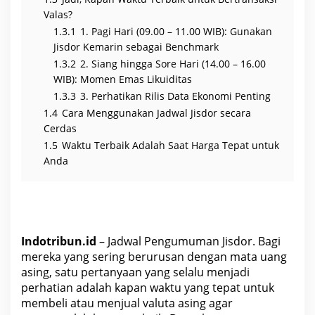
M
e
Valas?
n
j
1.3.1
1. Pagi Hari (09.00 – 11.00 WIB): Gunakan
u
Jisdor Kemarin sebagai Benchmark
a
l
1.3.2
2. Siang hingga Sore Hari (14.00 – 16.00
V
WIB): Momen Emas Likuiditas
a
l
1.3.3
3. Perhatikan Rilis Data Ekonomi Penting
a
s
1.4
Cara Menggunakan Jadwal Jisdor secara
?
Cerdas
1.5
Waktu Terbaik Adalah Saat Harga Tepat untuk
Anda
Indotribun.id
– Jadwal Pengumuman Jisdor. Bagi
mereka yang sering berurusan dengan mata uang
asing, satu pertanyaan yang selalu menjadi
perhatian adalah kapan waktu yang tepat untuk
membeli atau menjual valuta asing agar