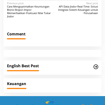
P
Previous post
Next post
Cara Mengoptimalkan Keuntungan
API Data Jisdor Real-Time: Solusi
o
Bisnis Ekspor-Impor:
Integrasi Sistem Keuangan untuk
Memanfaatkan Fluktuasi Nilai Tukar
Perusahaan
s
Jisdor
t
n
Comment
a
v
i
g
a
English Best Post
t
i
o
Keuangan
n