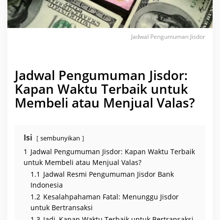
a
p
a
n
W
a
Jadwal Pengumuman Jisdor
k
t
u
T
e
Jadwal Pengumuman Jisdor:
r
b
Kapan Waktu Terbaik untuk
a
i
Membeli atau Menjual Valas?
k
u
n
t
u
Isi
sembunyikan
k
M
1
Jadwal Pengumuman Jisdor: Kapan Waktu Terbaik
e
m
untuk Membeli atau Menjual Valas?
b
e
1.1
Jadwal Resmi Pengumuman Jisdor Bank
l
Indonesia
i
a
1.2
Kesalahpahaman Fatal: Menunggu Jisdor
t
a
untuk Bertransaksi
u
1.3
Jadi, Kapan Waktu Terbaik untuk Bertransaksi