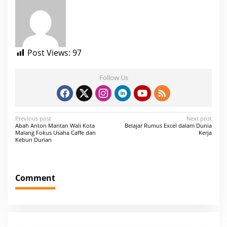
Post Views:
97
Follow Us
P
Previous post
Next post
Abah Anton Mantan Wali Kota
Belajar Rumus Excel dalam Dunia
o
Malang Fokus Usaha Caffe dan
Kerja
Kebun Durian
s
t
n
Comment
a
v
i