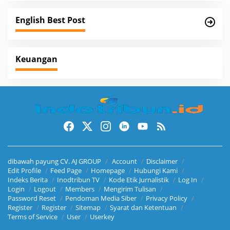
g
a
English Best Post
t
i
Keuangan
o
n
dibawah payung CV. AJ GROUP
Account
Disclaimer
Edit Profile
Feed Page
Homepage
Hubungi Kami
Indeks Berita
Inodtribun TV
Kode Etik Jurnalistik
Log In
Login
Logout
Members
Mengirim Tulisan
Password Reset
Pendoman Media Siber
Privacy Policy
Register
Register
Sitemap
Syarat dan Ketentuan
Terms of Service
User
Userkey