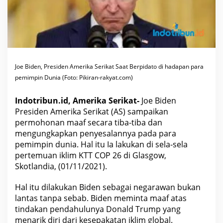
D
u
n
i
a
,
B
e
n
Joe Biden, Presiden Amerika Serikat Saat Berpidato di hadapan para
a
r
pemimpin Dunia (Foto: Pikiran-rakyat.com)
k
a
h
Indotribun.id, Amerika Serikat-
Joe Biden
A
d
Presiden Amerika Serikat (AS) sampaikan
a
permohonan maaf secara tiba-tiba dan
S
a
mengungkapkan penyesalannya pada para
n
pemimpin dunia. Hal itu Ia lakukan di sela-sela
g
k
pertemuan iklim KTT COP 26 di Glasgow,
u
t
Skotlandia, (01/11/2021).
P
a
u
Hal itu dilakukan Biden sebagai negarawan bukan
t
lantas tanpa sebab. Biden meminta maaf atas
D
o
tindakan pendahulunya Donald Trump yang
n
menarik diri dari kesepakatan iklim global.
a