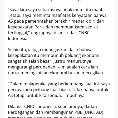
l
d
“Saya kira saya seharusnya tidak meminta maaf.
T
r
Tetapi, saya meminta maaf atas kenyataan bahwa
u
AS pada pemerintahan terakhir menarik diri dari
m
p
Kesepakatan Paris dan membuat kami sedikit
?
tertinggal,” ungkapnya dilansir dari CNBC
Indonesia
.
Selain itu, ia juga menegaskan dalih bahwa
kesepakatan itu membunuh peluang
ekonomi
sangatlah salah besar. Justru menurutnya
mengurangi perubahan iklim adalah cara lain
untuk meningkatkan
ekonomi
bukan merugikan.
“Dalam malapetaka yang berkembang saat ini, saya
percaya ada peluang luar biasa. Tidak hanya untuk
AS tetapi untuk kita semua,” imbuhnya.
Dilansir CNBC
Indonesia
, sebelumnya, Badan
Perdagangan dan Pembangunan PBB (UNCTAD)
mengatakan upaya seluruh dunia, termasuk