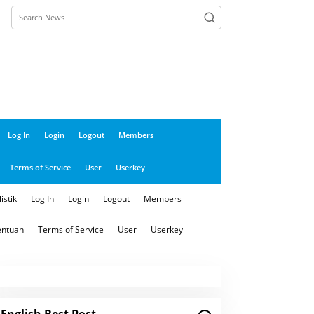
close
Log In
Login
Logout
Members
Terms of Service
User
Userkey
istik
Log In
Login
Logout
Members
entuan
Terms of Service
User
Userkey