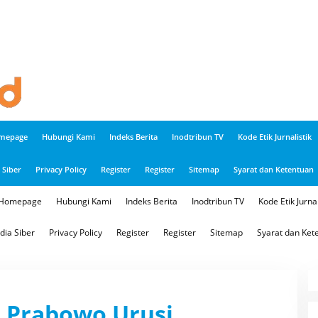
mepage
Hubungi Kami
Indeks Berita
Inodtribun TV
Kode Etik Jurnalistik
Siber
Privacy Policy
Register
Register
Sitemap
Syarat dan Ketentuan
Homepage
Hubungi Kami
Indeks Berita
Inodtribun TV
Kode Etik Jurnal
ia Siber
Privacy Policy
Register
Register
Sitemap
Syarat dan Ket
 Prabowo Urusi