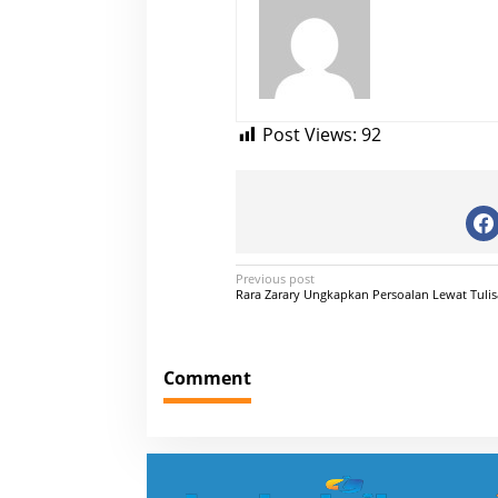
Post Views:
92
P
Previous post
Rara Zarary Ungkapkan Persoalan Lewat Tuli
o
s
t
Comment
n
a
v