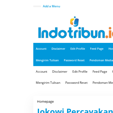
S
k
close
Add a Menu
i
p
t
o
c
o
n
t
e
n
t
Account
Disclaimer
Edit Profile
Feed Page
Ho
Mengirim Tulisan
Password Reset
Pendoman Media 
Account
Disclaimer
Edit Profile
Feed Page
Mengirim Tulisan
Password Reset
Pendoman Med
Homepage
J
o
Jokowi Percayakan
k
o