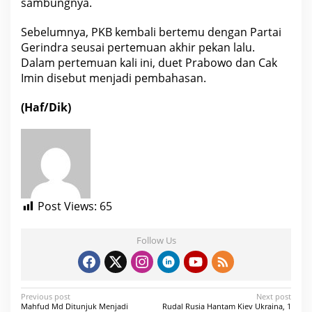
sambungnya.
Sebelumnya, PKB kembali bertemu dengan Partai
Gerindra seusai pertemuan akhir pekan lalu.
Dalam pertemuan kali ini, duet Prabowo dan Cak
Imin disebut menjadi pembahasan.
(Haf/Dik)
Post Views:
65
Follow Us
P
Previous post
Next post
Mahfud Md Ditunjuk Menjadi
Rudal Rusia Hantam Kiev Ukraina, 1