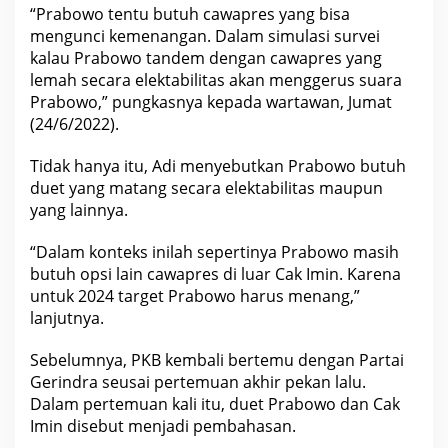
n
“Prabowo tentu butuh cawapres yang bisa
g
mengunci kemenangan. Dalam simulasi survei
a
n
kalau Prabowo tandem dengan cawapres yang
C
lemah secara elektabilitas akan menggerus
suara
a
k
Prabowo,” pungkasnya kepada wartawan, Jumat
I
m
(24/6/2022).
i
n
Tidak hanya itu, Adi menyebutkan Prabowo butuh
duet yang matang secara elektabilitas maupun
yang lainnya.
“Dalam konteks inilah sepertinya Prabowo masih
butuh opsi lain cawapres di luar Cak Imin. Karena
untuk 2024
target
Prabowo harus menang,”
lanjutnya.
Sebelumnya, PKB kembali bertemu dengan Partai
Gerindra seusai pertemuan akhir pekan lalu.
Dalam pertemuan kali itu, duet Prabowo dan Cak
Imin disebut menjadi pembahasan.