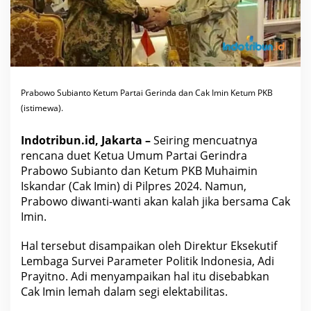
b
o
w
o
D
i
p
a
s
Prabowo Subianto Ketum Partai Gerinda dan Cak Imin Ketum PKB
t
i
(istimewa).
k
a
n
Indotribun.id, Jakarta –
Seiring mencuatnya
K
a
rencana duet Ketua Umum Partai Gerindra
l
Prabowo Subianto dan Ketum PKB Muhaimin
a
h
Iskandar (Cak Imin) di Pilpres 2024. Namun,
J
Prabowo diwanti-wanti akan kalah jika bersama Cak
i
k
Imin.
a
B
e
Hal tersebut disampaikan oleh Direktur Eksekutif
r
d
Lembaga Survei Parameter Politik
Indonesia
, Adi
u
Prayitno. Adi menyampaikan hal itu disebabkan
e
t
Cak Imin
lemah
dalam segi elektabilitas.
d
e