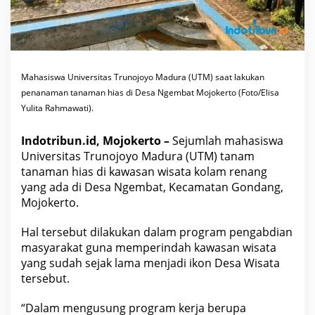
m
a
n
H
i
a
s
d
Mahasiswa Universitas Trunojoyo Madura (UTM) saat lakukan
i
penanaman tanaman hias di Desa Ngembat Mojokerto (Foto/Elisa
D
e
Yulita Rahmawati).
s
a
W
Indotribun.id, Mojokerto –
Sejumlah mahasiswa
i
s
Universitas Trunojoyo Madura (UTM) tanam
a
tanaman hias di kawasan wisata kolam renang
t
a
yang ada di Desa Ngembat, Kecamatan Gondang,
N
Mojokerto.
g
e
m
Hal tersebut dilakukan dalam program pengabdian
b
a
masyarakat guna memperindah kawasan wisata
t
yang sudah sejak lama menjadi ikon Desa Wisata
M
o
tersebut.
j
o
k
“Dalam mengusung program kerja berupa
e