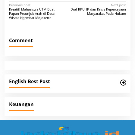
P
Previous post
Next post
Kreatif! Mahasiswa UTM Buat
Draf RKUHP dan Krisis Kepercayaan
o
Papan Petunjuk Arah di Desa
Masyarakat Pada Hukum
Wisata Ngembat Mojokerto
s
t
n
Comment
a
v
i
g
a
English Best Post
t
i
Keuangan
o
n