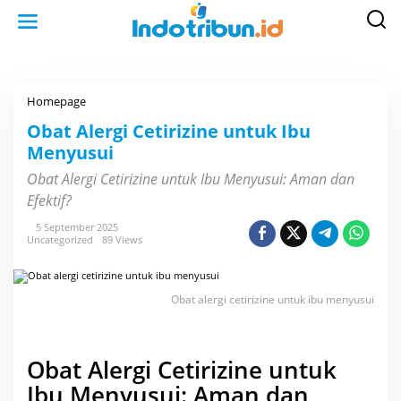
S
k
i
p
t
o
c
o
Homepage
O
n
b
t
a
Obat Alergi Cetirizine untuk Ibu
e
t
n
Menyusui
A
t
l
e
Obat Alergi Cetirizine untuk Ibu Menyusui: Aman dan
r
Efektif?
g
i
C
5 September 2025
e
Uncategorized
89 Views
t
i
r
i
Obat alergi cetirizine untuk ibu menyusui
z
i
n
e
u
Obat Alergi Cetirizine untuk
n
t
Ibu Menyusui: Aman dan
u