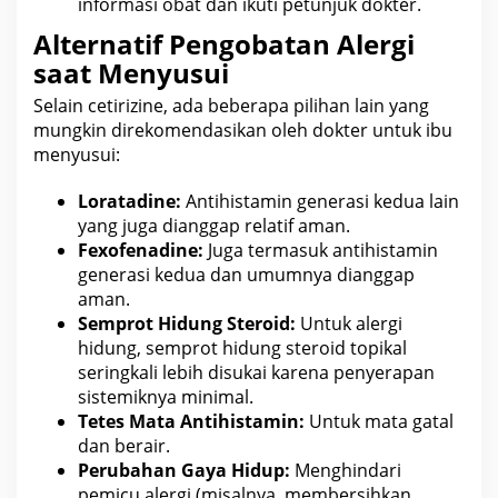
informasi
obat dan ikuti petunjuk dokter
.
Alternatif Pengobatan Alergi
saat Menyusui
Selain cetirizine, ada beberapa pilihan lain yang
mungkin direkomendasikan oleh dokter untuk
ibu
menyusui
:
Loratadine:
Antihistamin generasi kedua lain
yang juga dianggap relatif aman.
Fexofenadine:
Juga termasuk antihistamin
generasi kedua dan umumnya dianggap
aman.
Semprot Hidung Steroid:
Untuk alergi
hidung, semprot hidung steroid topikal
seringkali lebih disukai karena penyerapan
sistemiknya minimal.
Tetes Mata Antihistamin:
Untuk mata gatal
dan berair.
Perubahan Gaya Hidup:
Menghindari
pemicu alergi (misalnya, membersihkan