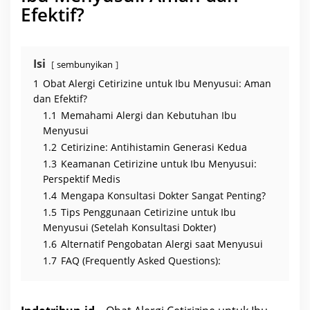
k
Efektif?
I
b
u
M
e
n
Isi
sembunyikan
y
u
1
Obat Alergi Cetirizine untuk Ibu Menyusui: Aman
s
u
dan Efektif?
i
1.1
Memahami Alergi dan Kebutuhan Ibu
Menyusui
1.2
Cetirizine: Antihistamin Generasi Kedua
1.3
Keamanan Cetirizine untuk Ibu Menyusui:
Perspektif Medis
1.4
Mengapa Konsultasi Dokter Sangat Penting?
1.5
Tips Penggunaan Cetirizine untuk Ibu
Menyusui (Setelah Konsultasi Dokter)
1.6
Alternatif Pengobatan Alergi saat Menyusui
1.7
FAQ (Frequently Asked Questions):