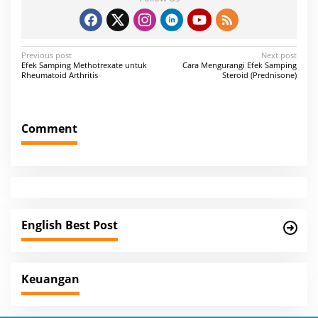
P
Previous post
Next post
Efek Samping Methotrexate untuk
Cara Mengurangi Efek Samping
o
Rheumatoid Arthritis
Steroid (Prednisone)
s
t
Comment
n
a
v
i
g
English Best Post
a
t
i
Keuangan
o