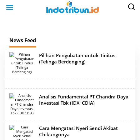
S
k
i
p
t
o
c
o
n
News Feed
t
e
n
t
Pilihan Pengobatan untuk Tinitus
(Telinga Berdenging)
Analisis Fundamental PT Chandra Daya
Investasi Tbk (IDX: CDIA)
Cara Mengatasi Nyeri Sendi Akibat
Chikungunya