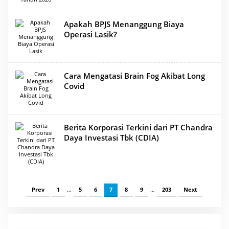
Apakah BPJS Menanggung Biaya
Operasi Lasik?
Cara Mengatasi Brain Fog Akibat Long
Covid
Berita Korporasi Terkini dari PT Chandra
Daya Investasi Tbk (CDIA)
Prev
1
…
5
6
7
8
9
…
203
Next