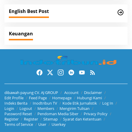
English Best Post
Keuangan
dibawah payung CV. AJ GROUP
Account
Disclaimer
Edit Profile
Feed Page
Homepage
Hubungi Kami
Indeks Berita
Inodtribun TV
Kode Etik Jurnalistik
Log In
Login
Logout
Members
Mengirim Tulisan
Password Reset
Pendoman Media Siber
Privacy Policy
Register
Register
Sitemap
Syarat dan Ketentuan
Terms of Service
User
Userkey