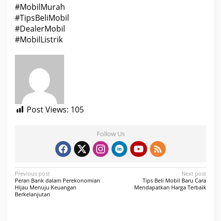
#MobilMurah
#TipsBeliMobil
#DealerMobil
#MobilListrik
Post Views:
105
Follow Us
P
Previous post
Next post
Peran Bank dalam Perekonomian
Tips Beli Mobil Baru Cara
o
Hijau Menuju Keuangan
Mendapatkan Harga Terbaik
Berkelanjutan
s
t