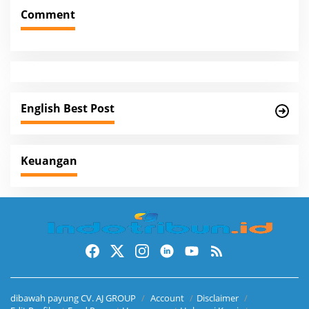
n
Comment
a
v
i
g
a
English Best Post
t
i
Keuangan
o
n
dibawah payung CV. AJ GROUP
Account
Disclaimer