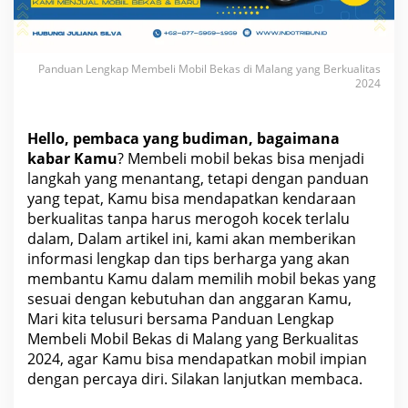
M
o
b
i
l
Panduan Lengkap Membeli Mobil Bekas di Malang yang Berkualitas
B
e
2024
k
a
s
d
Hello, pembaca yang budiman, bagaimana
i
kabar Kamu
? Membeli mobil bekas bisa menjadi
M
a
langkah yang menantang, tetapi dengan panduan
l
yang tepat, Kamu bisa mendapatkan kendaraan
a
n
berkualitas tanpa harus merogoh kocek terlalu
g
dalam, Dalam artikel ini, kami akan memberikan
y
a
informasi lengkap dan tips berharga yang akan
n
g
membantu Kamu dalam memilih mobil bekas yang
B
sesuai dengan kebutuhan dan anggaran Kamu,
e
r
Mari kita telusuri bersama Panduan Lengkap
k
Membeli Mobil Bekas di Malang yang Berkualitas
u
a
2024, agar Kamu bisa mendapatkan mobil impian
l
dengan percaya diri. Silakan lanjutkan membaca.
i
t
a