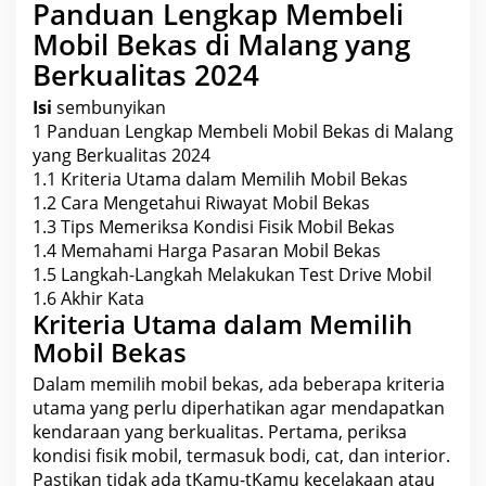
Panduan Lengkap Membeli
s
2
Mobil Bekas di Malang yang
0
2
Berkualitas 2024
4
Isi
sembunyikan
1
Panduan Lengkap Membeli Mobil Bekas di Malang
yang Berkualitas 2024
1.1
Kriteria Utama dalam Memilih Mobil Bekas
1.2
Cara Mengetahui Riwayat Mobil Bekas
1.3
Tips Memeriksa Kondisi Fisik Mobil Bekas
1.4
Memahami Harga Pasaran Mobil Bekas
1.5
Langkah-Langkah Melakukan Test Drive Mobil
1.6
Akhir Kata
Kriteria Utama dalam Memilih
Mobil Bekas
Dalam memilih mobil bekas, ada beberapa kriteria
utama yang perlu diperhatikan agar mendapatkan
kendaraan yang berkualitas. Pertama, periksa
kondisi fisik mobil, termasuk bodi, cat, dan interior.
Pastikan tidak ada tKamu-tKamu kecelakaan atau