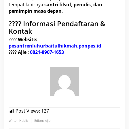
tempat lahirnya
santri filsuf, penulis, dan
pemimpin masa depan
.
???? Informasi Pendaftaran &
Kontak
????
Website:
pesantrenluhurbaitulhikmah.ponpes.id
????
Ajie
:
0821-8907-1653
Post Views:
127
Writer: Habib
Editor: Ajie