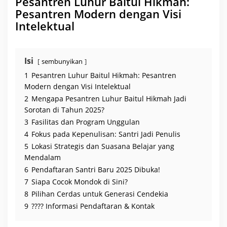
Pesantren Luhur Baitul Hikmah:
i
t
Pesantren Modern dengan Visi
u
l
Intelektual
H
i
k
m
a
Isi
sembunyikan
h
J
1
Pesantren Luhur Baitul Hikmah: Pesantren
a
d
Modern dengan Visi Intelektual
i
2
Mengapa Pesantren Luhur Baitul Hikmah Jadi
S
o
Sorotan di Tahun 2025?
r
o
3
Fasilitas dan Program Unggulan
t
4
Fokus pada Kepenulisan: Santri Jadi Penulis
a
n
5
Lokasi Strategis dan Suasana Belajar yang
!
Mendalam
6
Pendaftaran Santri Baru 2025 Dibuka!
7
Siapa Cocok Mondok di Sini?
8
Pilihan Cerdas untuk Generasi Cendekia
9
???? Informasi Pendaftaran & Kontak