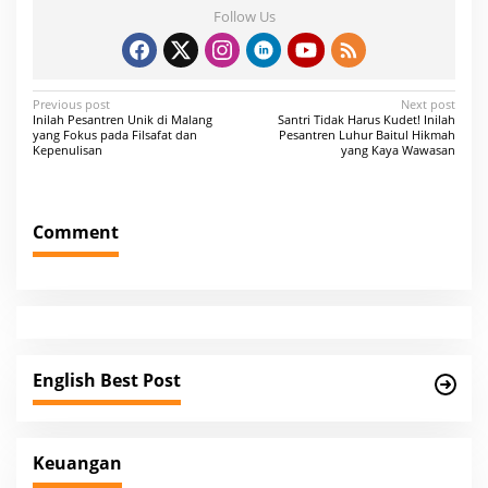
Follow Us
P
Previous post
Next post
Inilah Pesantren Unik di Malang
Santri Tidak Harus Kudet! Inilah
o
yang Fokus pada Filsafat dan
Pesantren Luhur Baitul Hikmah
Kepenulisan
yang Kaya Wawasan
s
t
n
Comment
a
v
i
g
a
English Best Post
t
i
Keuangan
o