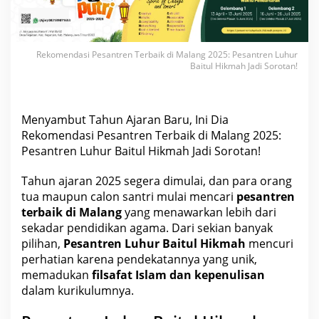
a
i
k
d
i
M
Rekomendasi Pesantren Terbaik di Malang 2025: Pesantren Luhur
a
Baitul Hikmah Jadi Sorotan!
l
a
n
g
2
Menyambut Tahun Ajaran Baru, Ini Dia
0
2
Rekomendasi Pesantren Terbaik di Malang 2025:
5
Pesantren Luhur Baitul Hikmah Jadi Sorotan!
:
P
e
Tahun ajaran 2025 segera dimulai, dan para orang
s
a
tua maupun calon santri mulai mencari
pesantren
n
t
terbaik di Malang
yang menawarkan lebih dari
r
sekadar pendidikan agama. Dari sekian banyak
e
n
pilihan,
Pesantren Luhur Baitul Hikmah
mencuri
L
perhatian karena pendekatannya yang unik,
u
h
memadukan
filsafat Islam dan kepenulisan
u
dalam kurikulumnya.
r
B
a