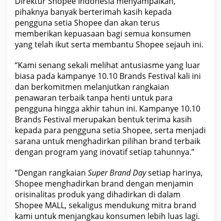
Direktur Shopee Indonesia menyampaikan,
F
e
pihaknya banyak berterimah kasih kepada
s
t
pengguna setia Shopee dan akan terus
i
memberikan kepuasaan bagi semua konsumen
v
a
yang telah ikut serta membantu Shopee sejauh ini.
l
“Kami senang sekali melihat antusiasme yang luar
biasa pada kampanye 10.10 Brands Festival kali ini
dan berkomitmen melanjutkan rangkaian
penawaran terbaik tanpa henti untuk para
pengguna hingga akhir tahun ini. Kampanye 10.10
Brands Festival merupakan bentuk terima kasih
kepada para pengguna setia Shopee, serta menjadi
sarana untuk menghadirkan pilihan brand terbaik
dengan program yang inovatif setiap tahunnya.”
“Dengan rangkaian
Super Brand Day
setiap harinya,
Shopee menghadirkan brand dengan menjamin
orisinalitas produk yang dihadirkan di dalam
Shopee MALL, sekaligus
mendukung
mitra brand
kami untuk menjangkau konsumen lebih luas lagi.