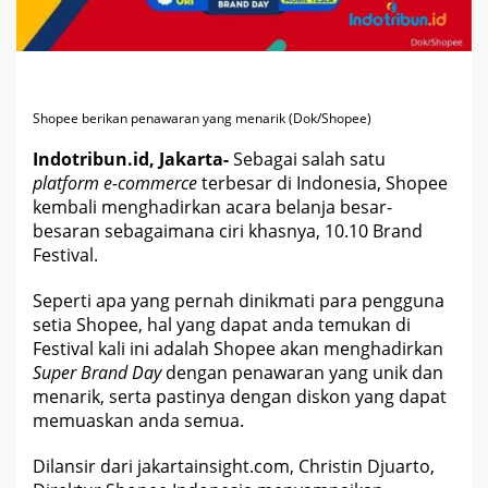
e
b
i
h
B
e
s
a
Shopee berikan penawaran yang menarik (
Dok/Shopee
)
r
d
a
Indotribun.id, Jakarta-
Sebagai salah satu
n
platform e-commerce
terbesar di Indonesia, Shopee
M
e
kembali menghadirkan acara belanja besar-
n
besaran sebagaimana ciri khasnya, 10.10 Brand
a
r
Festival.
i
k
d
Seperti apa yang pernah dinikmati para pengguna
i
1
setia Shopee, hal yang dapat anda temukan di
0
Festival kali ini adalah Shopee akan menghadirkan
.
1
Super Brand Day
dengan penawaran yang unik dan
0
menarik, serta pastinya dengan diskon yang dapat
B
r
memuaskan anda semua.
a
n
d
Dilansir dari jakartainsight.com, Christin Djuarto,
s