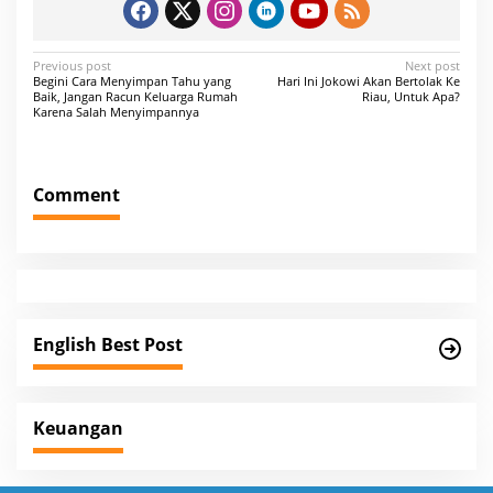
P
Previous post
Next post
Begini Cara Menyimpan Tahu yang
Hari Ini Jokowi Akan Bertolak Ke
o
Baik, Jangan Racun Keluarga Rumah
Riau, Untuk Apa?
Karena Salah Menyimpannya
s
t
n
Comment
a
v
i
g
a
English Best Post
t
i
Keuangan
o
n