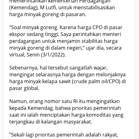
memerintahkan kementerian Perdagangan
u
(Kemendag), M Lutfi, untuk menstabilisasikan
s
T
harga minyak goreng di
pasaran
.
e
r
j
“Soal minyak goreng. Karena
harga CPO di pasar
a
n
ekspor sedang tinggi
, Saya perintahkan menteri
k
perdagangan untuk menjamin stabilitas harga
a
u
minyak goreng di dalam negeri,” ujar dia, secara
!
virtual, Senin (3/1/2022).
Sebenarnya, hal tersebut sangatlah wajar,
mengingat selarasnya harga dengan melonjaknya
harga minyak kelapa sawit (crude palm oil/CPO) di
pasar global.
Namun, orang nomor satu RI itu mengingatkan
kepada Kemendag, bahwa prioritas pemerintah
saat ini ialah menciptakan
harga komoditas
yang
terjangkau di kalangan masyarakat.
“Sekali lagi prioritas pemerintah adalah rakyat,