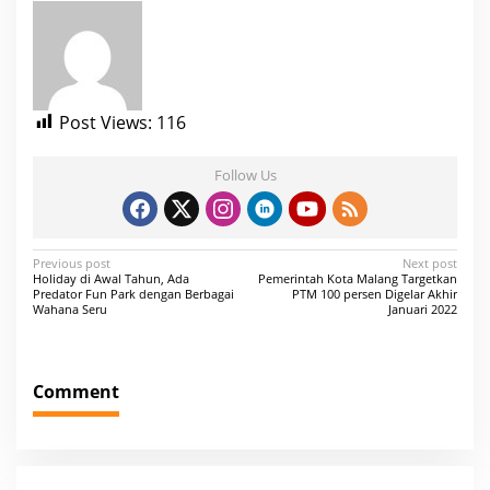
Post Views:
116
Follow Us
P
Previous post
Next post
Holiday di Awal Tahun, Ada
Pemerintah Kota Malang Targetkan
o
Predator Fun Park dengan Berbagai
PTM 100 persen Digelar Akhir
Wahana Seru
Januari 2022
s
t
n
Comment
a
v
i