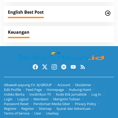
g
a
English Best Post
t
i
Keuangan
o
n
dibawah payung CV. AJ GROUP
Account
Disclaimer
Edit Profile
Feed Page
Homepage
Hubungi Kami
Indeks Berita
Inodtribun TV
Kode Etik Jurnalistik
Log In
Login
Logout
Members
Mengirim Tulisan
Password Reset
Pendoman Media Siber
Privacy Policy
Register
Register
Sitemap
Syarat dan Ketentuan
Terms of Service
User
Userkey