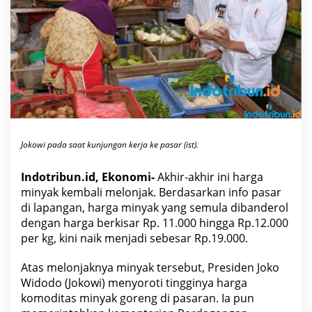
n
j
a
k
,
J
o
k
o
w
i
K
e
p
a
Jokowi pada saat kunjungan kerja ke pasar (ist).
d
a
M
Indotribun.id, Ekonomi-
Akhir-akhir ini harga
e
minyak kembali melonjak. Berdasarkan info pasar
n
d
di lapangan, harga minyak yang semula dibanderol
a
g
dengan harga berkisar Rp. 11.000 hingga Rp.12.000
:
per kg, kini naik menjadi sebesar Rp.19.000.
S
e
m
Atas melonjaknya minyak tersebut,
Presiden Joko
u
a
Widodo
(Jokowi) menyoroti tingginya harga
H
komoditas minyak goreng di pasaran. Ia pun
a
r