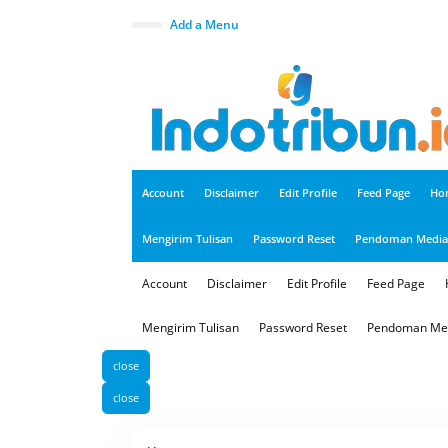
S
k
Add a Menu
i
p
t
o
c
o
n
t
e
n
t
Account
Disclaimer
Edit Profile
Feed Page
Ho
Mengirim Tulisan
Password Reset
Pendoman Media 
Account
Disclaimer
Edit Profile
Feed Page
Mengirim Tulisan
Password Reset
Pendoman Med
close
close