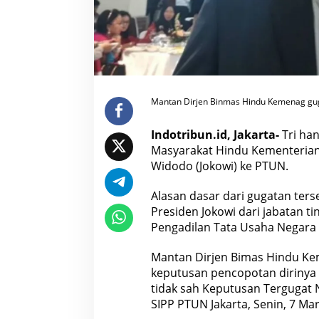
a
s
H
i
n
d
u
K
e
m
Mantan Dirjen Binmas Hindu Kemenag gugat
e
n
a
g
Indotribun.id, Jakarta-
Tri han
G
Masyarakat Hindu Kementerian
u
g
Widodo (Jokowi) ke PTUN.
a
t
J
Alasan dasar dari gugatan ters
o
Presiden Jokowi dari jabatan 
k
o
Pengadilan Tata Usaha Negara 
w
i
k
Mantan Dirjen Bimas Hindu Ke
e
keputusan pencopotan dirinya 
P
T
tidak sah Keputusan Tergugat
U
N
SIPP PTUN Jakarta, Senin, 7 Mar