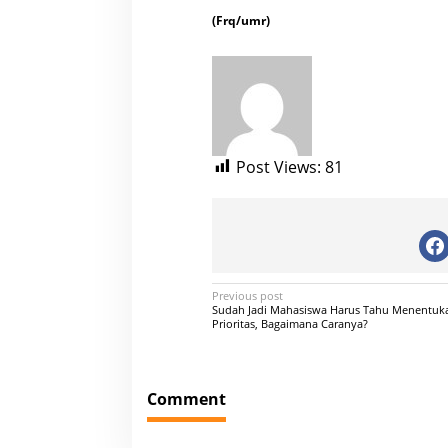
(Frq/umr)
Post Views:
81
P
Previous post
Sudah Jadi Mahasiswa Harus Tahu Menentuka
o
Prioritas, Bagaimana Caranya?
s
t
Comment
n
a