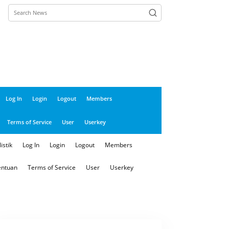
Log In
Login
Logout
Members
Terms of Service
User
Userkey
istik
Log In
Login
Logout
Members
entuan
Terms of Service
User
Userkey