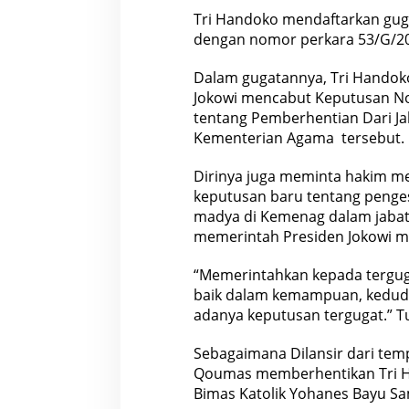
Tri Handoko mendaftarkan guga
dengan nomor perkara 53/G/2
Dalam gugatannya, Tri Handok
Jokowi
mencabut Keputusan No
tentang Pemberhentian Dari Ja
Kementerian Agama tersebut.
Dirinya juga meminta hakim m
keputusan
baru tentang penges
madya di Kemenag dalam jabat
memerintah Presiden Jokowi m
“Memerintahkan kepada tergug
baik dalam kemampuan, kedudu
adanya keputusan tergugat.” T
Sebagaimana Dilansir dari tem
Qoumas memberhentikan Tri Han
Bimas Katolik Yohanes Bayu Sa