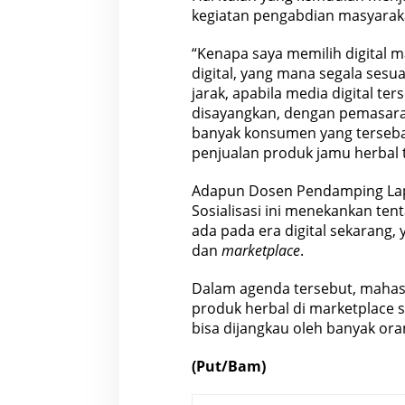
kegiatan pengabdian masyarak
“Kenapa saya memilih
digital
ma
digital, yang mana segala ses
jarak, apabila media digital te
disayangkan, dengan pemasaran
banyak konsumen yang terseba
penjualan produk jamu herbal t
Adapun Dosen Pendamping Lapan
Sosialisasi ini menekankan t
ada pada era digital sekarang,
dan
marketplace
.
Dalam agenda tersebut, maha
produk
herbal di marketplace 
bisa dijangkau oleh banyak or
(Put/Bam)