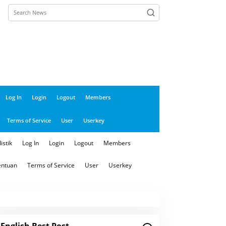
close
Log In
Login
Logout
Members
Terms of Service
User
Userkey
istik
Log In
Login
Logout
Members
entuan
Terms of Service
User
Userkey