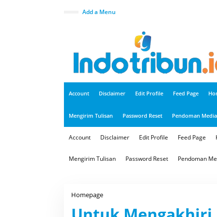
S
k
close
Add a Menu
i
p
t
o
c
o
n
t
e
n
t
Account
Disclaimer
Edit Profile
Feed Page
Ho
Mengirim Tulisan
Password Reset
Pendoman Media 
Account
Disclaimer
Edit Profile
Feed Page
Mengirim Tulisan
Password Reset
Pendoman Med
Homepage
U
n
Untuk Mengakhiri
t
u