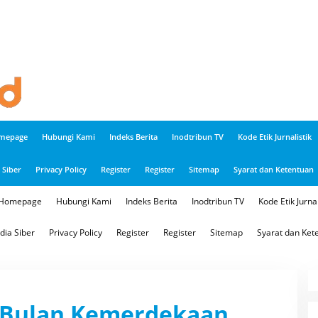
mepage
Hubungi Kami
Indeks Berita
Inodtribun TV
Kode Etik Jurnalistik
Siber
Privacy Policy
Register
Register
Sitemap
Syarat dan Ketentuan
Homepage
Hubungi Kami
Indeks Berita
Inodtribun TV
Kode Etik Jurnal
ia Siber
Privacy Policy
Register
Register
Sitemap
Syarat dan Ket
 Bulan Kemerdekaan,