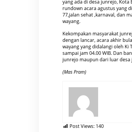
yang ada di desa junrejo, Kota
r
S
rundown acara agustus yang d
e
77,jalan sehat ,karnaval, dan 
n
i
wayang.
P
e
r
Kekompakan masyarakat junrejo
w
dengan lancar, acara akhir bu
a
y
wayang yang didalangi oleh Ki 
a
n
sampai jam 04.00 WIB. Dan ban
g
junrejo maupun dari luar desa 
a
n
D
(Mas Pram)
i
K
a
n
t
o
r
D
e
s
a
Post Views:
140