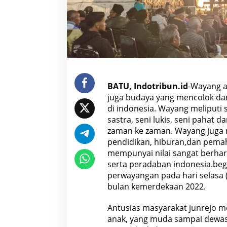
a
r
a
k
a
t
D
e
s
a
J
u
BATU, Indotribun.id
-Wayang a
n
juga budaya yang mencolok dar
r
e
di indonesia. Wayang meliputi se
j
o
sastra, seni lukis, seni pahat
K
zaman ke zaman. Wayang juga 
o
t
pendidikan, hiburan,dan pe
a
mempunyai
nilai
sangat berhar
B
a
serta peradaban indonesia.beg
t
perwayangan pada hari selasa 
u
M
bulan kemerdekaan 2022.
e
n
g
Antusias masyarakat junrejo m
e
l
anak, yang muda sampai dewas
a