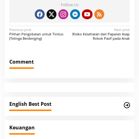
Follow Us
P
Previous post
Next post
Pilihan Pengobatan untuk Tinitus
Risiko Kesehatan dari Paparan Asap
o
(Telinga Berdenging)
Rokok Pasif pada Anak
s
t
Comment
n
a
v
i
g
English Best Post
a
t
i
Keuangan
o