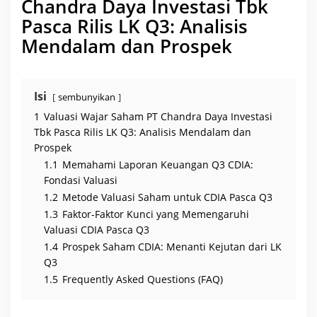
Chandra Daya Investasi Tbk
r
a
Pasca Rilis LK Q3: Analisis
D
a
Mendalam dan Prospek
y
a
I
n
v
e
Isi
sembunyikan
s
t
1
Valuasi Wajar Saham PT Chandra Daya Investasi
a
s
Tbk Pasca Rilis LK Q3: Analisis Mendalam dan
i
Prospek
T
b
1.1
Memahami Laporan Keuangan Q3 CDIA:
k
P
Fondasi Valuasi
a
1.2
Metode Valuasi Saham untuk CDIA Pasca Q3
s
c
1.3
Faktor-Faktor Kunci yang Memengaruhi
a
R
Valuasi CDIA Pasca Q3
i
1.4
Prospek Saham CDIA: Menanti Kejutan dari LK
l
i
Q3
s
L
1.5
Frequently Asked Questions (FAQ)
K
Q
3