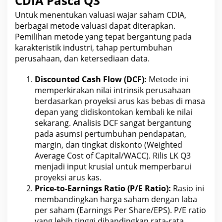
CDIA Pasca Q3
Untuk menentukan valuasi wajar
saham CDIA
,
berbagai metode valuasi dapat diterapkan.
Pemilihan metode yang tepat bergantung pada
karakteristik industri, tahap pertumbuhan
perusahaan
, dan ketersediaan data.
Discounted Cash Flow
(DCF):
Metode ini
memperkirakan nilai intrinsik perusahaan
berdasarkan proyeksi arus kas bebas di masa
depan yang didiskontokan kembali ke nilai
sekarang. Analisis DCF sangat bergantung
pada asumsi pertumbuhan pendapatan,
margin, dan tingkat diskonto (Weighted
Average Cost
of Capital/WACC). Rilis LK Q3
menjadi input krusial untuk memperbarui
proyeksi arus kas.
Price-to-Earnings Ratio (P/E Ratio):
Rasio ini
membandingkan
harga saham
dengan laba
per saham (Earnings Per Share/EPS). P/E ratio
yang lebih tinggi dibandingkan rata-rata