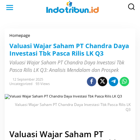
S
k
i
p
t
o
c
o
Homepage
V
n
a
t
l
Valuasi Wajar Saham PT Chandra Daya
e
u
n
Investasi Tbk Pasca Rilis LK Q3
a
t
s
i
Valuasi Wajar Saham PT Chandra Daya Investasi Tbk
W
Pasca Rilis LK Q3: Analisis Mendalam dan Prospek
a
j
a
12 September 2025
r
Uncategorized
93 Views
S
a
h
a
Valuasi Wajar Saham PT Chandra Daya Investasi Tbk Pasca Rilis LK
m
P
Q3
T
C
h
a
Valuasi Wajar Saham PT
n
d