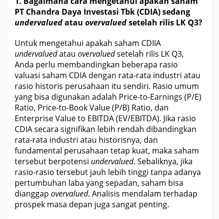
1. Bagaimana cara mengetahui apakah
saham
PT Chandra Daya Investasi Tbk
(CDIA) sedang
undervalued
atau
overvalued
setelah rilis LK Q3?
Untuk mengetahui apakah saham CDIIA
undervalued
atau
overvalued
setelah rilis LK Q3,
Anda perlu membandingkan beberapa rasio
valuasi
saham CDIA
dengan rata-rata industri atau
rasio historis perusahaan itu sendiri. Rasio umum
yang bisa digunakan adalah Price-to-Earnings (P/E)
Ratio, Price-to-Book Value (P/B) Ratio, dan
Enterprise Value to EBITDA (EV/EBITDA). Jika rasio
CDIA secara signifikan lebih rendah dibandingkan
rata-rata industri atau historisnya, dan
fundamental perusahaan tetap kuat, maka
saham
tersebut berpotensi
undervalued
. Sebaliknya, jika
rasio-rasio tersebut jauh lebih tinggi tanpa adanya
pertumbuhan laba
yang sepadan, saham bisa
dianggap
overvalued
. Analisis mendalam terhadap
prospek
masa
depan juga sangat penting.