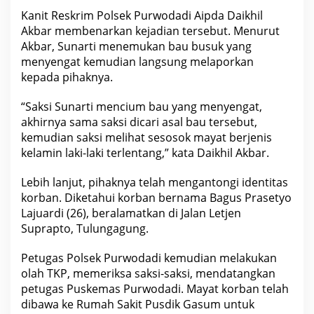
l
T
Kanit Reskrim Polsek Purwodadi Aipda Daikhil
u
Akbar membenarkan kejadian tersebut. Menurut
l
u
Akbar, Sunarti menemukan bau busuk yang
n
g
menyengat kemudian langsung melaporkan
a
kepada pihaknya.
g
u
n
“Saksi Sunarti mencium bau yang menyengat,
g
akhirnya sama saksi dicari asal bau tersebut,
kemudian saksi melihat sesosok mayat berjenis
kelamin laki-laki terlentang,” kata Daikhil Akbar.
Lebih lanjut, pihaknya telah mengantongi identitas
korban. Diketahui korban bernama Bagus Prasetyo
Lajuardi (26), beralamatkan di Jalan Letjen
Suprapto, Tulungagung.
Petugas Polsek Purwodadi kemudian melakukan
olah TKP, memeriksa saksi-saksi, mendatangkan
petugas Puskemas Purwodadi. Mayat korban telah
dibawa ke
Rumah Sakit
Pusdik Gasum untuk