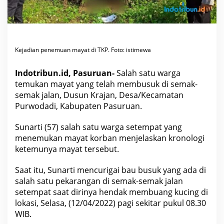
y
a
t
M
e
m
b
u
Kejadian penemuan mayat di TKP. Foto: istimewa
s
u
k
Indotribun.id, Pasuruan-
Salah satu warga
,
temukan mayat yang telah membusuk di semak-
D
i
semak jalan, Dusun Krajan, Desa/Kecamatan
d
Purwodadi, Kabupaten Pasuruan.
u
g
a
Sunarti (57) salah satu warga setempat yang
M
a
menemukan mayat korban menjelaskan kronologi
h
a
ketemunya mayat tersebut.
s
i
s
Saat itu, Sunarti mencurigai bau busuk yang ada di
w
salah satu pekarangan di semak-semak jalan
a
U
setempat saat dirinya hendak membuang kucing di
B
lokasi, Selasa, (12/04/2022) pagi sekitar pukul 08.30
a
s
WIB.
a