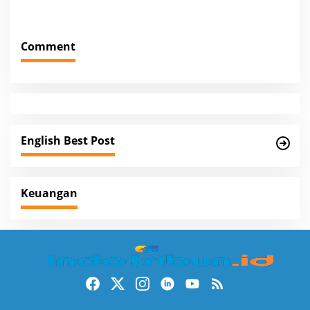
t
n
Comment
a
v
i
g
a
English Best Post
t
i
o
Keuangan
n