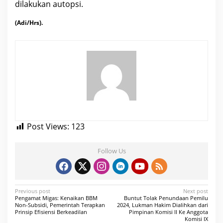
dilakukan autopsi.
(Adi/Hrs).
Post Views:
123
Follow Us
P
Previous post
Next post
Pengamat Migas: Kenaikan BBM
Buntut Tolak Penundaan Pemilu
o
Non-Subsidi, Pemerintah Terapkan
2024, Lukman Hakim Dialihkan dari
Prinsip Efisiensi Berkeadilan
Pimpinan Komisi II Ke Anggota
s
Komisi IX