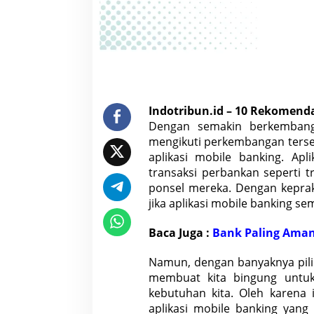
n
g
y
a
n
g
a
d
a
d
i
Indotribun.id –
10 Rekomendas
I
n
Dengan semakin berkembangn
d
o
mengikuti perkembangan terse
n
aplikasi mobile banking. Ap
e
s
transaksi perbankan seperti 
i
ponsel mereka. Dengan keprak
a
jika aplikasi mobile banking s
Baca Juga :
Bank Paling Ama
Namun, dengan banyaknya pilih
membuat kita bingung untuk
kebutuhan kita. Oleh karena 
aplikasi mobile banking yang