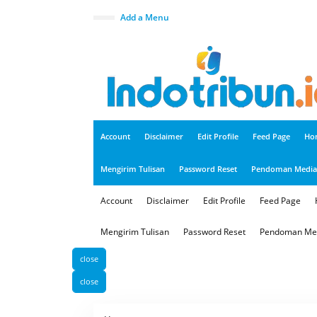
S
k
Add a Menu
i
p
t
o
c
o
n
t
e
n
t
Account
Disclaimer
Edit Profile
Feed Page
Ho
Mengirim Tulisan
Password Reset
Pendoman Media 
Account
Disclaimer
Edit Profile
Feed Page
Mengirim Tulisan
Password Reset
Pendoman Med
close
close