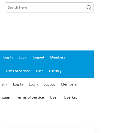
Log In
Login
Logout
Members
Terms of Service
User
Userkey
istik
Log In
Login
Logout
Members
entuan
Terms of Service
User
Userkey