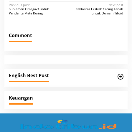
P
Previous post
Next post
Suplemen Omega-3 untuk
Efektivitas Ekstrak Cacing Tanah
o
Penderita Mata Kering
untuk Demam Tifoid
s
t
Comment
n
a
v
i
g
English Best Post
a
t
i
Keuangan
o
n