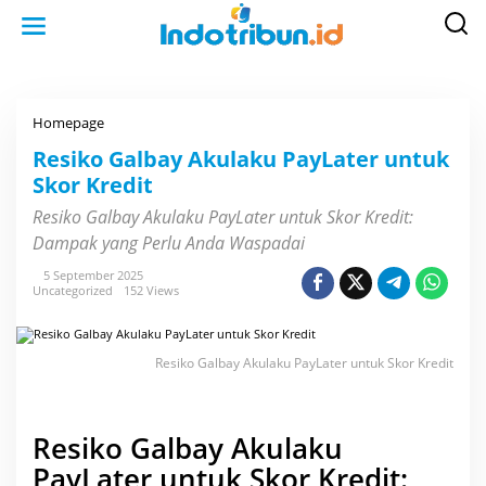
S
k
i
p
t
o
c
o
Homepage
R
n
e
t
s
Resiko Galbay Akulaku PayLater untuk
e
i
n
Skor Kredit
k
t
o
G
Resiko Galbay Akulaku PayLater untuk Skor Kredit:
a
Dampak yang Perlu Anda Waspadai
l
b
a
5 September 2025
y
Uncategorized
152 Views
A
k
u
l
Resiko Galbay Akulaku PayLater untuk Skor Kredit
a
k
u
P
a
Resiko Galbay Akulaku
y
L
PayLater untuk Skor Kredit:
a