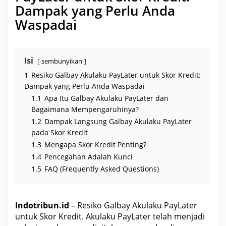
t
Dampak yang Perlu Anda
e
r
Waspadai
u
n
t
u
k
S
Isi
sembunyikan
k
o
1
Resiko Galbay Akulaku PayLater untuk Skor Kredit:
r
K
Dampak yang Perlu Anda Waspadai
r
1.1
Apa Itu Galbay Akulaku PayLater dan
e
d
Bagaimana Mempengaruhinya?
i
t
1.2
Dampak Langsung Galbay Akulaku PayLater
pada Skor Kredit
1.3
Mengapa Skor Kredit Penting?
1.4
Pencegahan Adalah Kunci
1.5
FAQ (Frequently Asked Questions)
Indotribun.id
– Resiko Galbay Akulaku PayLater
untuk Skor Kredit. Akulaku PayLater telah menjadi