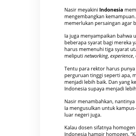
Nasir meyakini
Indonesia
mema
mengembangkan kemampuan. Se
memerlukan persaingan agar b
Ia juga menyampaikan bahwa 
beberapa syarat bagi mereka y
harus memenuhi tiga syarat uta
meliputi
networking
,
experience
,
Tentu para
rektor
harus puny
perguruan tinggi seperti apa,
menjadi lebih baik. Dan yang 
Indonesia
supaya menjadi lebih 
Nasir menambahkan, nantinya ti
Ia mengusulkan untuk kampus
luar negeri juga.
Kalau dosen sifatnya homogen t
Indonesia
hampir homogen. “Kal