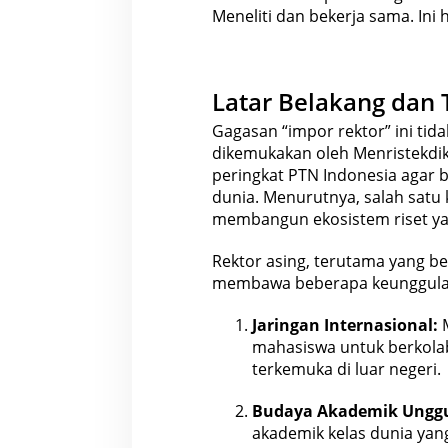
Meneliti dan bekerja sama. Ini 
Latar Belakang dan
Gagasan
“impor
rektor” ini ti
dikemukakan oleh Menristekdi
peringkat PTN
Indonesia
agar b
dunia. Menurutnya, salah satu 
membangun ekosistem riset ya
Rektor asing, terutama yang
be
membawa beberapa keunggulan
Jaringan Internasional:
M
mahasiswa untuk berkolabo
terkemuka di luar negeri.
Budaya Akademik Unggu
akademik kelas dunia yang