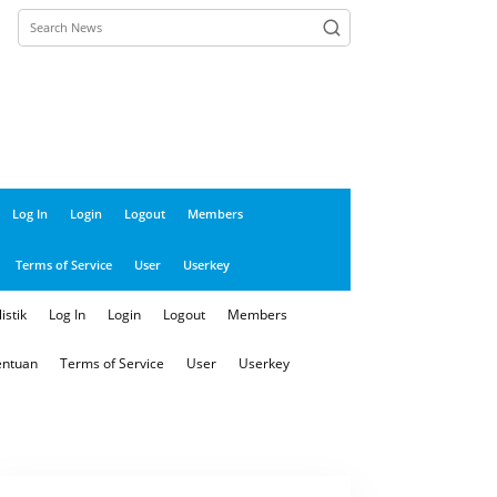
Log In
Login
Logout
Members
Terms of Service
User
Userkey
istik
Log In
Login
Logout
Members
entuan
Terms of Service
User
Userkey