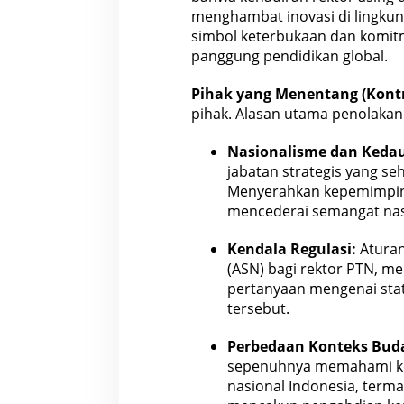
menghambat
inovasi
di lingkun
simbol keterbukaan dan komi
panggung pendidikan
global.
Pihak yang Menentang (Kontr
pihak. Alasan utama penolakan
Nasionalisme dan Keda
jabatan strategis yang seh
Menyerahkan kepemimpina
mencederai semangat nas
Kendala Regulasi:
Aturan
(ASN) bagi rektor PTN, m
pertanyaan mengenai stat
tersebut.
Perbedaan Konteks Bud
sepenuhnya memahami kont
nasional Indonesia, term