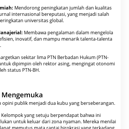
lmiah:
Mendorong peningkatan jumlah dan kualitas
-jurnal internasional bereputasi, yang menjadi salah
ringkatan universitas global.
anajerial:
Membawa pengalaman dalam mengelola
fisien, inovatif, dan mampu menarik talenta-talenta
.
argetkan sekitar
lima PTN Berbadan Hukum
(PTN-
untuk dipimpin oleh rektor asing, mengingat otonomi
oleh status PTN-BH.
ng Mengemuka
h
opini
publik menjadi dua kubu yang berseberangan.
Kelompok yang setuju berpendapat bahwa ini
erlukan untuk keluar dari zona nyaman. Mereka menilai
dapat memutus mata rantai birokrasi yang terkadang