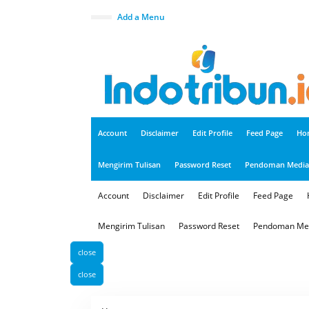
S
k
Add a Menu
i
p
t
o
c
o
n
t
e
n
t
Account
Disclaimer
Edit Profile
Feed Page
Ho
Mengirim Tulisan
Password Reset
Pendoman Media 
Account
Disclaimer
Edit Profile
Feed Page
Mengirim Tulisan
Password Reset
Pendoman Med
close
close