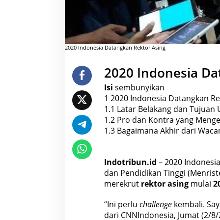
g
2020 Indonesia Datangkan Rektor Asing
2020 Indonesia Da
Isi
sembunyikan
1
2020 Indonesia Datangkan Re
1.1
Latar Belakang dan Tujuan
1.2
Pro dan Kontra yang Meng
1.3
Bagaimana Akhir dari Wacan
Indotribun.id
– 2020 Indonesia
dan Pendidikan Tinggi (Menris
merekrut
rektor asing
mulai
2
“Ini perlu
challenge
kembali. Saya
dari
CNNIndonesia
, Jumat (2/8/