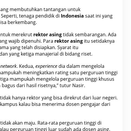
ng membutuhkan tantangan untuk
perti, tenaga pendidik di
Indonesia
saat ini yang
isa berkembang.
untuk merekrut
rektor asing
tidak sembarangan. Ada
ang wajib dipenuhi. Para
rektor asing
itu setidaknya
ma yang telah disiapkan. Syarat itu
 dan yang ketiga manajerial di bidang riset.
a
network
. Kedua,
experience
dia dalam mengelola
 mampukah meningkatkan rating satu perguruan tinggi
ketiga mampukah mengelola perguruan tinggi khusus
bagus dari hasil risetnya,” tutur Nasir.
dak hanya rektor yang bisa direkrut dari luar negeri.
-kampus kalau bisa menerima
dosen
pengajar dari
idak akan maju. Rata-rata perguruan tinggi di
au perguruan tinggi luar sudah ada dosen asing.