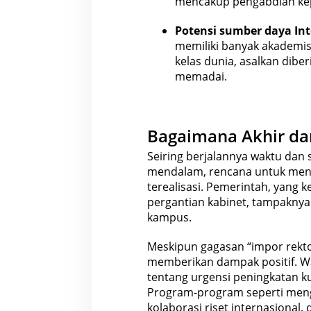
mencakup
pengabdian ke
Potensi
sumber daya
Int
memiliki banyak akademi
kelas dunia, asalkan dib
memadai.
Bagaimana Akhir dar
Seiring berjalannya waktu dan s
mendalam, rencana untuk mend
terealisasi. Pemerintah, yang 
pergantian
kabinet
, tampaknya 
kampus.
Meskipun gagasan “impor rektor
memberikan dampak positif. Wa
tentang urgensi peningkatan ku
Program-program seperti me
kolaborasi riset internasional