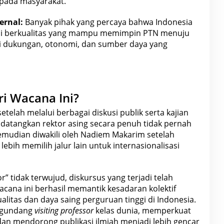
pada masyarakat
.
ernal:
Banyak pihak yang percaya bahwa Indonesia
si berkualitas yang mampu memimpin PTN menuju
eri dukungan, otonomi, dan sumber daya yang
i Wacana Ini?
etelah melalui berbagai diskusi publik serta kajian
atangkan rektor asing secara penuh tidak pernah
kemudian diwakili oleh Nadiem Makarim setelah
lebih memilih jalur lain untuk internasionalisasi
” tidak terwujud, diskursus yang terjadi telah
cana ini berhasil memantik kesadaran kolektif
alitas dan daya saing perguruan tinggi di
Indonesia
.
ngundang
visiting professor
kelas dunia, memperkuat
, dan mendorong publikasi ilmiah menjadi lebih gencar