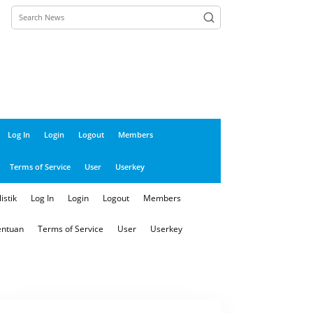
Log In
Login
Logout
Members
Terms of Service
User
Userkey
istik
Log In
Login
Logout
Members
entuan
Terms of Service
User
Userkey