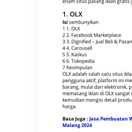
enam situs pasang iklan gratis 
1. OLX
Isi
sembunyikan
1
1. OLX
2
2. Facebook Marketplace
3
3. Dignified – Jual Beli & Pasa
4
4. Carousell
5
5. Kaskus
6
6. Tokopedia
7
Kesimpulan
OLX adalah salah satu situs ikl
pengguna aktif, platform ini 
barang, mulai dari elektronik,
memasang iklan di OLX sangat 
kemudian mengisi detail produk 
harga.
Baca Juga :
Jasa Pembuatan We
Malang 2024