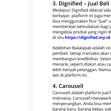
3. Dignified – Jual Bel
Meskipun Dignified dikenal se
berbayar, platform ini juga me
bisa menggunakan fitur “Jual”
memberikan kemudahan bagi pe
mengelola produk yang ingin di
di situ
https://dignified.my.id
.
Kelebihan Bukalapak adalah sis
pembeli. Setiap transaksi ak
membangun kredibilitas. Selai
menarik, seperti diskon atau 
lebih banyak pelanggan. Namun
lain di platform ini.
4. Carousell
Carousell adalah platform jual 
Indonesia
. Carousell menawar
menyenangkan. Anda bisa memas
barang baru, barang bekas, pak