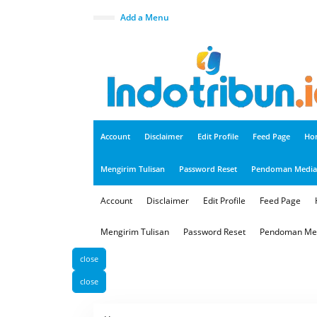
S
k
Add a Menu
i
p
t
o
c
o
n
t
e
n
t
Account
Disclaimer
Edit Profile
Feed Page
Ho
Mengirim Tulisan
Password Reset
Pendoman Media 
Account
Disclaimer
Edit Profile
Feed Page
Mengirim Tulisan
Password Reset
Pendoman Med
close
close