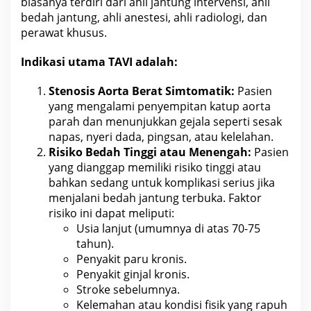
biasanya terdiri dari ahli jantung intervensi, ahli
bedah jantung, ahli anestesi, ahli radiologi, dan
perawat khusus.
Indikasi utama TAVI adalah:
Stenosis Aorta Berat Simtomatik:
Pasien
yang mengalami penyempitan katup aorta
parah dan menunjukkan gejala seperti sesak
napas, nyeri dada, pingsan, atau
kelelahan
.
Risiko Bedah Tinggi
atau Menengah:
Pasien
yang dianggap memiliki risiko tinggi atau
bahkan sedang untuk komplikasi serius jika
menjalani bedah jantung terbuka. Faktor
risiko
ini dapat meliputi:
Usia lanjut (umumnya di atas 70-75
tahun
).
Penyakit paru kronis.
Penyakit ginjal kronis
.
Stroke sebelumnya.
Kelemahan atau kondisi fisik yang rapuh