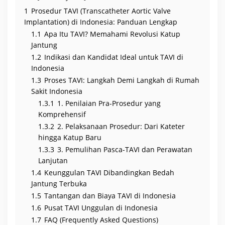
n
e
1
Prosedur TAVI (Transcatheter Aortic Valve
s
Implantation) di Indonesia: Panduan Lengkap
i
a
1.1
Apa Itu TAVI? Memahami Revolusi Katup
Jantung
1.2
Indikasi dan Kandidat Ideal untuk TAVI di
Indonesia
1.3
Proses TAVI: Langkah Demi Langkah di Rumah
Sakit Indonesia
1.3.1
1. Penilaian Pra-Prosedur yang
Komprehensif
1.3.2
2. Pelaksanaan Prosedur: Dari Kateter
hingga Katup Baru
1.3.3
3. Pemulihan Pasca-TAVI dan Perawatan
Lanjutan
1.4
Keunggulan TAVI Dibandingkan Bedah
Jantung Terbuka
1.5
Tantangan dan Biaya TAVI di Indonesia
1.6
Pusat TAVI Unggulan di Indonesia
1.7
FAQ (Frequently Asked Questions)