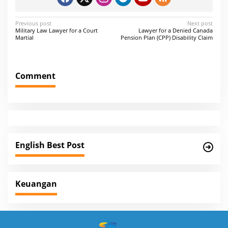
P
Previous post
Next post
Military Law Lawyer for a Court
Lawyer for a Denied Canada
o
Martial
Pension Plan (CPP) Disability Claim
s
t
Comment
n
a
v
i
g
English Best Post
a
t
i
Keuangan
o
n