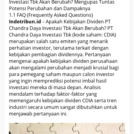
a
Investasi Tbk Akan Berubah? Mengupas Tuntas
h
Potensi Perubahan dan Dampaknya
?
1.1
FAQ (Frequently Asked Questions)
Indotribun.id
– Apakah Kebijakan Dividen PT
Chandra Daya Investasi Tbk Akan Berubah? PT
Chandra Daya Investasi Tbk (kode saham: CDIA)
merupakan salah satu emiten yang menarik
perhatian investor, terutama terkait dengan
kebijakan pembagian dividennya. Pertanyaan
mengenai apakah kebijakan dividen perusahaan
akan mengalami perubahan menjadi krusial bagi
para pemegang saham maupun calon investor
yang ingin memprediksi potensi imbal hasil
investasi mereka di masa depan. Analisis
mendalam terhadap faktor-faktor yang
memengaruhi kebijakan dividen CDIA serta tren
industri secara umum sangat dibutuhkan untuk
menjawab pertanyaan ini.