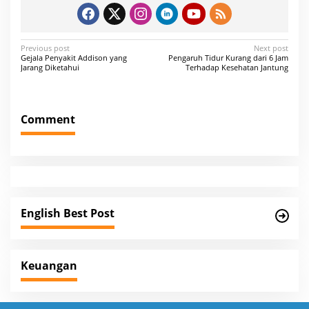
P
Previous post
Next post
Gejala Penyakit Addison yang
Pengaruh Tidur Kurang dari 6 Jam
o
Jarang Diketahui
Terhadap Kesehatan Jantung
s
t
Comment
n
a
v
i
g
English Best Post
a
t
i
Keuangan
o
n