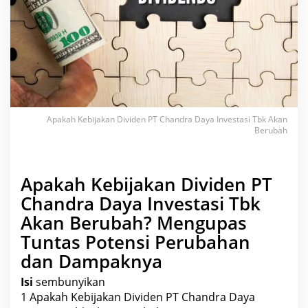
C
h
a
n
d
r
a
D
a
y
a
I
n
Apakah Kebijakan Dividen PT Chandra Daya Investasi Tbk Akan
v
Berubah
e
s
t
a
s
Apakah Kebijakan Dividen PT
i
T
Chandra Daya Investasi Tbk
b
k
Akan Berubah? Mengupas
A
k
Tuntas Potensi Perubahan
a
n
dan Dampaknya
B
e
r
Isi
sembunyikan
u
1
Apakah Kebijakan Dividen PT Chandra Daya
b