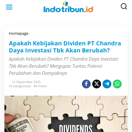
S
k
i
p
t
o
c
o
Homepage
A
n
p
t
a
Apakah Kebijakan Dividen PT Chandra
e
k
n
Daya Investasi Tbk Akan Berubah?
a
t
h
K
Apakah Kebijakan Dividen PT Chandra Daya Investasi
e
Tbk Akan Berubah? Mengupas Tuntas Potensi
b
i
Perubahan dan Dampaknya
j
a
12 September 2025
k
Uncategorized
84 Views
a
n
D
i
v
i
d
e
n
P
T