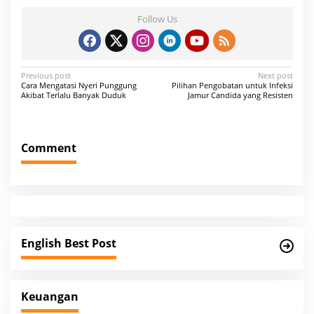
Follow Us
P
Previous post
Next post
Cara Mengatasi Nyeri Punggung
Pilihan Pengobatan untuk Infeksi
o
Akibat Terlalu Banyak Duduk
Jamur Candida yang Resisten
s
t
Comment
n
a
v
i
g
English Best Post
a
t
i
Keuangan