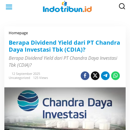
S
k
i
p
t
o
c
o
Homepage
B
n
e
t
r
Berapa Dividend Yield dari PT Chandra
e
a
n
Daya Investasi Tbk (CDIA)?
p
t
a
D
Berapa Dividend Yield dari PT Chandra Daya Investasi
i
Tbk (CDIA)?
v
i
d
12 September 2025
e
Uncategorized
125 Views
n
d
Y
i
e
l
d
d
a
r
i
P