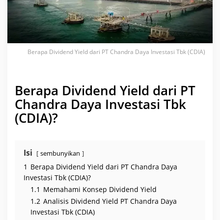
T
C
h
a
n
d
r
a
Berapa Dividend Yield dari PT Chandra Daya Investasi Tbk (CDIA)
D
a
y
a
I
Berapa Dividend Yield dari PT
n
v
Chandra Daya Investasi Tbk
e
s
(CDIA)?
t
a
s
i
T
b
Isi
sembunyikan
k
(
1
Berapa Dividend Yield dari PT Chandra Daya
C
Investasi Tbk (CDIA)?
D
I
1.1
Memahami Konsep Dividend Yield
A
)
1.2
Analisis Dividend Yield PT Chandra Daya
?
Investasi Tbk (CDIA)