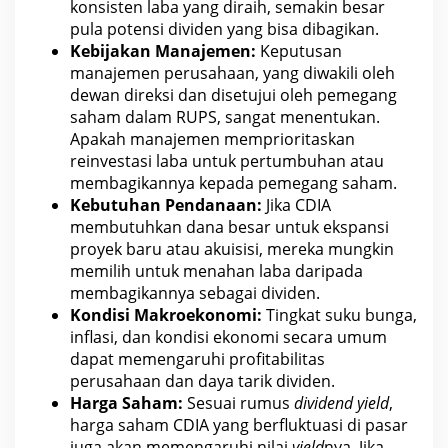
konsisten laba yang diraih, semakin besar
pula potensi dividen
yang bisa dibagikan.
Kebijakan Manajemen:
Keputusan
manajemen perusahaan, yang diwakili oleh
dewan direksi dan disetujui oleh pemegang
saham
dalam RUPS, sangat menentukan.
Apakah manajemen memprioritaskan
reinvestasi
laba untuk pertumbuhan
atau
membagikannya kepada pemegang saham.
Kebutuhan Pendanaan:
Jika
CDIA
membutuhkan dana besar untuk ekspansi
proyek baru atau akuisisi, mereka mungkin
memilih untuk menahan laba daripada
membagikannya sebagai dividen.
Kondisi Makro
ekonomi
:
Tingkat suku bunga,
inflasi, dan kondisi ekonomi secara umum
dapat memengaruhi profitabilitas
perusahaan dan daya tarik dividen.
Harga Saham:
Sesuai rumus
dividend yield
,
harga saham CDIA
yang berfluktuasi di pasar
juga akan memengaruhi nilai
yield
nya. Jika